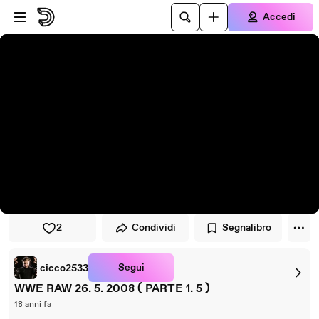
Vai al lettore
Passa al contenuto principale
Accedi
2
Condividi
Segnalibro
Segui
cicco2533
WWE RAW 26. 5. 2008 ( PARTE 1. 5 )
18 anni fa