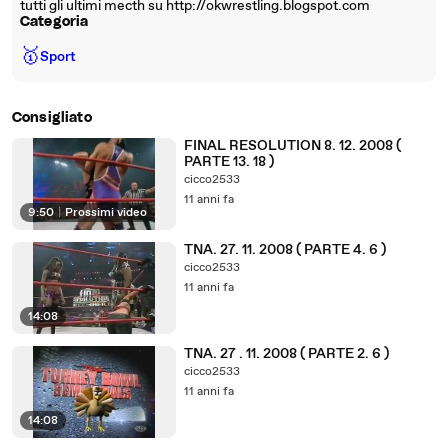
tutti gli ultimi mecth su http://okwrestling.blogspot.com
Categoria
🥇
Sport
Consigliato
FINAL RESOLUTION 8. 12. 2008 (
PARTE 13. 18 )
cicco2533
11 anni fa
9:50
|
Prossimi video
TNA. 27. 11. 2008 ( PARTE 4. 6 )
cicco2533
11 anni fa
14:08
TNA. 27 . 11. 2008 ( PARTE 2. 6 )
cicco2533
11 anni fa
14:08