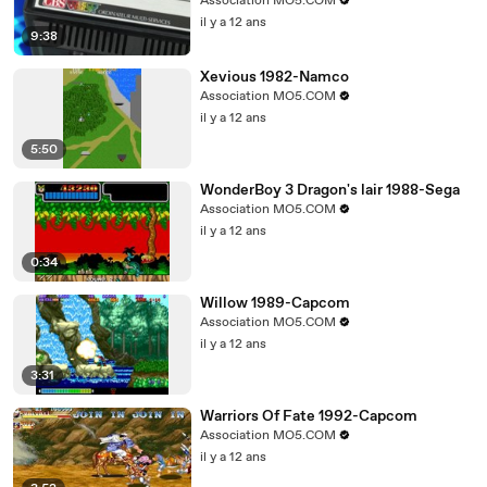
Association MO5.COM
il y a 12 ans
9:38
Xevious 1982-Namco
Association MO5.COM
il y a 12 ans
5:50
WonderBoy 3 Dragon's lair 1988-Sega
Association MO5.COM
il y a 12 ans
0:34
Willow 1989-Capcom
Association MO5.COM
il y a 12 ans
3:31
Warriors Of Fate 1992-Capcom
Association MO5.COM
il y a 12 ans