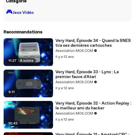
Catégorie
🎮️
Jeux Vidéo
Recommandations
Very Hard, Épisode 34 - Quand la SNES
tira ses dernières cartouches
Association MO5.COM
il y a 12 ans
11:27
|
À suivre
Very Hard, Épisode 33 - Lynx : Le
premier fauve d'Atari
Association MO5.COM
il y a 12 ans
9:11
Very Hard, Épisode 32 - Action Replay :
le meilleur ami du hacker
Association MO5.COM
il y a 12 ans
10:43
Very Hard, Épisode 31 - Amstrad CPC :