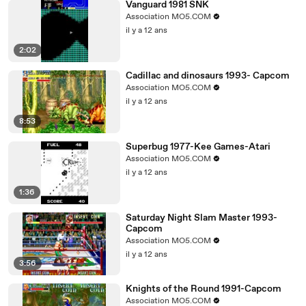
Vanguard 1981 SNK
Association MO5.COM
il y a 12 ans
2:02
Cadillac and dinosaurs 1993- Capcom
Association MO5.COM
il y a 12 ans
8:53
Superbug 1977-Kee Games-Atari
Association MO5.COM
il y a 12 ans
1:36
Saturday Night Slam Master 1993-
Capcom
Association MO5.COM
il y a 12 ans
3:56
Knights of the Round 1991-Capcom
Association MO5.COM