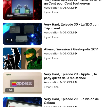
un Cent pour Cent tout-en-un
Association MO5.COM
il y a 12 ans
11:16
Very Hard, Épisode 30 - La 3DO : un
Trip visuel
Association MO5.COM
il y a 12 ans
6:12
Aliens, l'invasion à Geekopolis 2014
Association MO5.COM
il y a 12 ans
1:09
Very Hard, Épisode 29 - Apple II, le
papy qui fit de la résistance
Association MO5.COM
il y a 12 ans
8:54
Very Hard, Épisode 28 - La vision de
Coleco