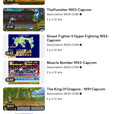
3:52
ThePunisher 1993-Capcom
Association MO5.COM
il y a 12 ans
2:16
Street Fighter II Hyper Fighting 1992-
Capcom
Association MO5.COM
il y a 12 ans
3:22
Muscle Bomber 1993-Capcom
Association MO5.COM
il y a 12 ans
5:48
The King Of Dragons - 1991 Capcom
Association MO5.COM
il y a 12 ans
4:03