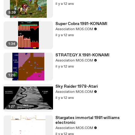
il y a 12 ans
5:39
Super Cobra 1981-KONAMI
Association MO5.COM
il y a 12 ans
1:34
STRATEGY X 1981-KONAMI
Association MO5.COM
il y a 12 ans
1:20
Sky Raider 1978-Atari
Association MO5.COM
il y a 12 ans
1:27
Stargates immortal 1981 williams
electronic
Association MO5.COM
il y a 12 ans