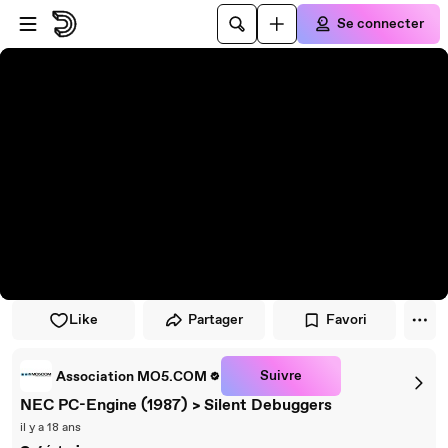
Passer au player
Passer au contenu principal
Se connecter
Like
Partager
Favori
Suivre
Association MO5.COM
NEC PC-Engine (1987) > Silent Debuggers
il y a 18 ans