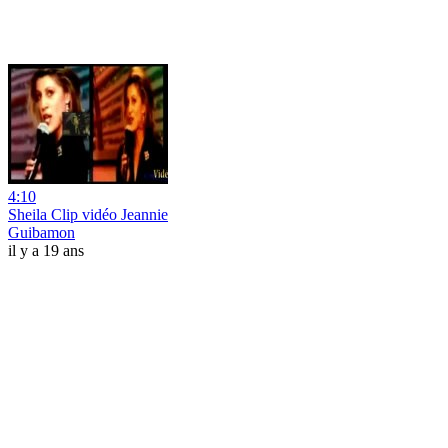
4:10
Sheila Clip vidéo Jeannie
Guibamon
il y a 19 ans