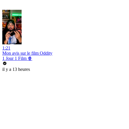
1:21
Mon avis sur le film Oddity
1 Jour 1 Film 🍿
il y a 13 heures