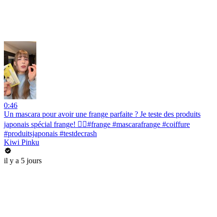
0:46
Un mascara pour avoir une frange parfaite ? Je teste des produits
japonais spécial frange! 💇‍♀️#frange #mascarafrange #coiffure
#produitsjaponais #testdecrash
Kiwi Pinku
il y a 5 jours