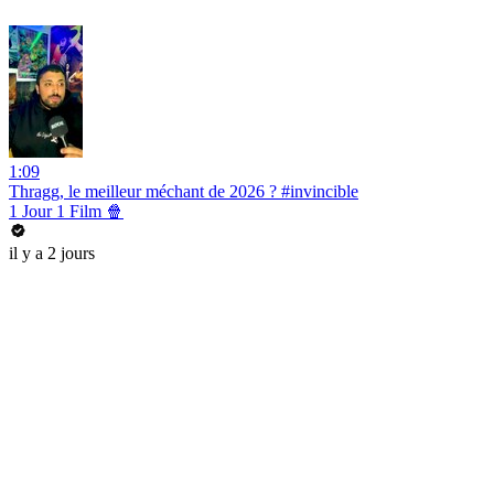
1:09
Thragg, le meilleur méchant de 2026 ? #invincible
1 Jour 1 Film 🍿
il y a 2 jours