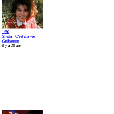
1:50
Sheila - C'est ma vie
Guibamon
il y a 20 ans