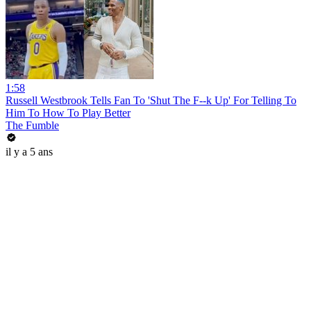
1:58
Russell Westbrook Tells Fan To 'Shut The F--k Up' For Telling To
Him To How To Play Better
The Fumble
il y a 5 ans