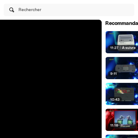
Rechercher
Recommanda
11:27
|
À suivre
9:11
10:43
11:16