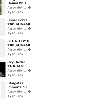
Round 1991-
Capcom
Association MO5.COM
il y a 12 ans
Super Cobra
1981-KONAMI
Association MO5.COM
il y a 12 ans
STRATEGY X
1981-KONAMI
Association MO5.COM
il y a 12 ans
Sky Raider
1978-Atari
Association MO5.COM
il y a 12 ans
Stargates
immortal 1981
williams
Association MO5.COM
electronic
il y a 12 ans