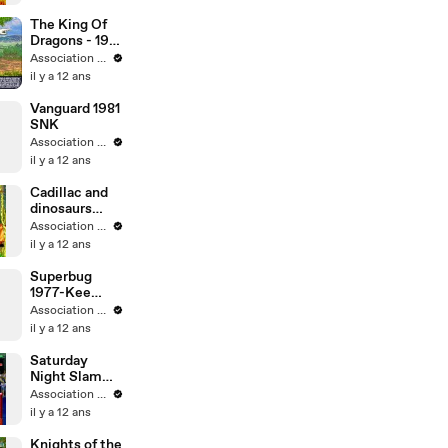
The King Of
Dragons - 1991
Capcom
Association MO5.COM
il y a 12 ans
Vanguard 1981
SNK
Association MO5.COM
il y a 12 ans
Cadillac and
dinosaurs
1993-
Association MO5.COM
Capcom
il y a 12 ans
Superbug
1977-Kee
Games-Atari
Association MO5.COM
il y a 12 ans
Saturday
Night Slam
Master 1993-
Association MO5.COM
Capcom
il y a 12 ans
Knights of the