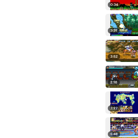
0:34
3:31
3:52
2:16
3:22
5:48