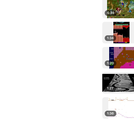
5:39
1:34
1:20
1:27
1:36