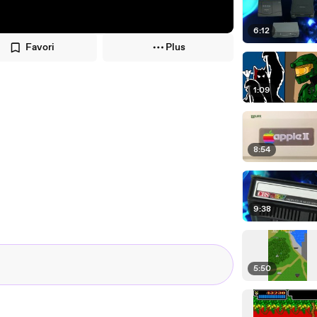
6:12
Favori
Plus
1:09
8:54
9:38
5:50