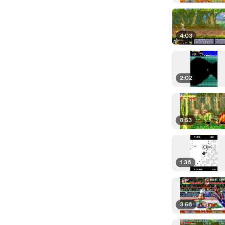
4:03
2:02
8:53
1:36
3:56