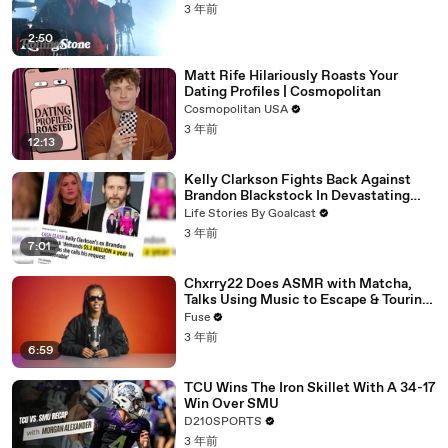
3 年前
2:50
Matt Rife Hilariously Roasts Your
Dating Profiles | Cosmopolitan
Cosmopolitan USA
3 年前
12:13
Kelly Clarkson Fights Back Against
Brandon Blackstock In Devastating
Divorce Battle
Life Stories By Goalcast
3 年前
7:01
Chxrry22 Does ASMR with Matcha,
Talks Using Music to Escape & Touring
with The Weeknd
Fuse
3 年前
6:59
TCU Wins The Iron Skillet With A 34-17
Win Over SMU
D210SPORTS
3 年前