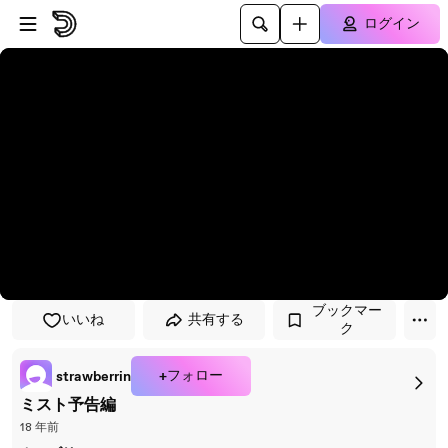
プレイヤーにスキップ
メインコンテンツにスキップ
ログイン
ブックマー
いいね
共有する
ク
+フォロー
strawberrin
ミスト予告編
18 年前