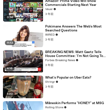
Amazon’ Prime Video Will Show
Commercials Starting Next Year
Veuer
3 年前
0:36
Pokimane Answers The Web's Most
Searched Questions
WIRED
3 年前
11:13
BREAKING NEWS: Matt Gaetz Tells
House Committee: 'I'm Not Going To
Vote For A Continuing Resolution'
Forbes Breaking News
3 年前
4:16
What's Popular on Uber Eats?
Stringr
3 年前
1:00
Måneskin Performs "HONEY" at MSG
Rolling Stone