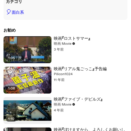
カテゴリ
🎈
面白系
お勧め
映画『ロストサマー』
映画 Movie
3 年前
1:05
|
次
映画『リアル鬼ごっこ』予告編
Pilicon1024
11 年前
1:08
映画『ファイブ・デビルズ』
映画 Movie
4 年前
1:10
映画『ぼけますから、よろしくお願いし