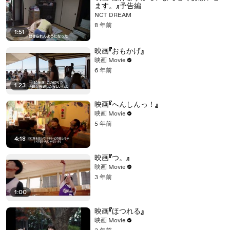
ます。』予告編
NCT DREAM
8 年前
1:51
映画『おもかげ』
映画 Movie
6 年前
1:23
映画『へんしんっ！』
映画 Movie
5 年前
4:18
映画『つ。』
映画 Movie
3 年前
1:00
映画『ほつれる』
映画 Movie