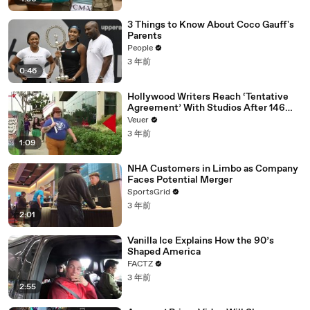
3 Things to Know About Coco Gauff's
Parents
People
3 年前
0:46
Hollywood Writers Reach ‘Tentative
Agreement’ With Studios After 146
Day Strike
Veuer
3 年前
1:09
NHA Customers in Limbo as Company
Faces Potential Merger
SportsGrid
3 年前
2:01
Vanilla Ice Explains How the 90’s
Shaped America
FACTZ
3 年前
2:55