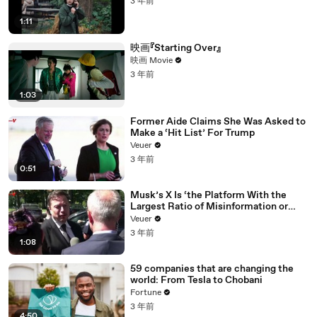
3 年前
1:11
映画『Starting Over』
映画 Movie
3 年前
1:03
Former Aide Claims She Was Asked to
Make a ‘Hit List’ For Trump
Veuer
3 年前
0:51
Musk’s X Is ‘the Platform With the
Largest Ratio of Misinformation or
Disinformation’ Amongst All Social
Veuer
Media Platforms
3 年前
1:08
59 companies that are changing the
world: From Tesla to Chobani
Fortune
3 年前
4:50