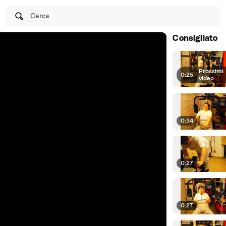
Cerca
Consigliato
Prossimi
0:25
|
video
0:34
0:27
0:27