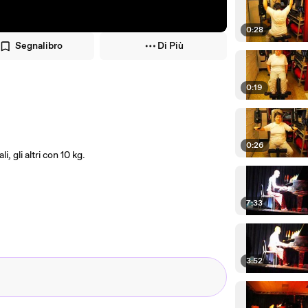
0:28
Segnalibro
Di Più
0:19
0:26
li, gli altri con 10 kg.
7:33
3:52