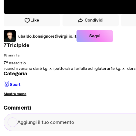
Like
Condividi
Segui
ubaldo.bonsignore@virgilio.it
7Tricipide
18 anni fa
7° esercizio
i carichi variano dai 5 kg. x i pettorali a farfalla ed i glutei ai 15 kg. x i dorsa
Categoria
🥇
Sport
Mostra meno
Commenti
Aggiungi
il
tuo