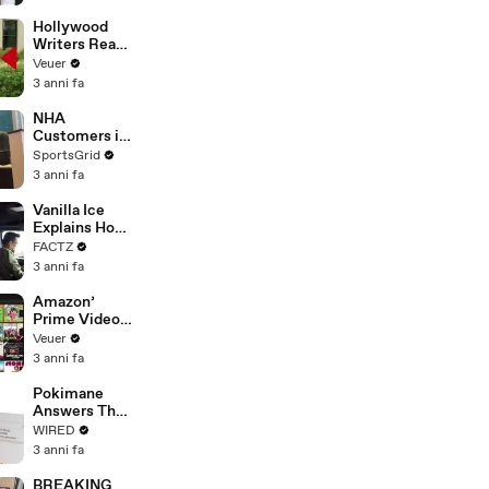
Hollywood
Writers Reach
‘Tentative
Veuer
Agreement’
3 anni fa
With Studios
After 146 Day
NHA
Strike
Customers in
Limbo as
SportsGrid
Company
3 anni fa
Faces
Potential
Vanilla Ice
Merger
Explains How
the 90’s
FACTZ
Shaped
3 anni fa
America
Amazon’
Prime Video
Will Show
Veuer
Commercials
3 anni fa
Starting Next
Year
Pokimane
Answers The
Web's Most
WIRED
Searched
3 anni fa
Questions
BREAKING