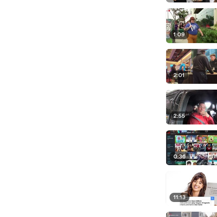
1:09
2:01
2:55
0:36
11:13