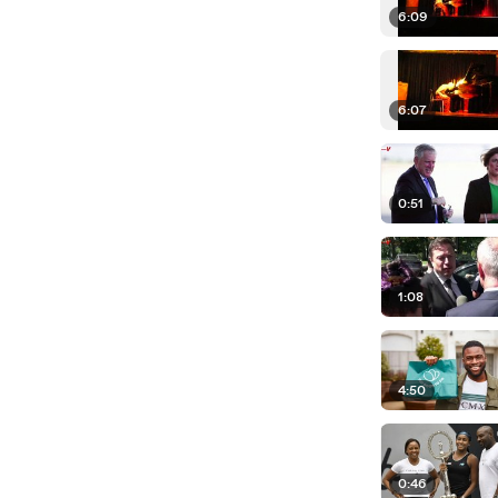
6:09
6:07
0:51
1:08
4:50
0:46