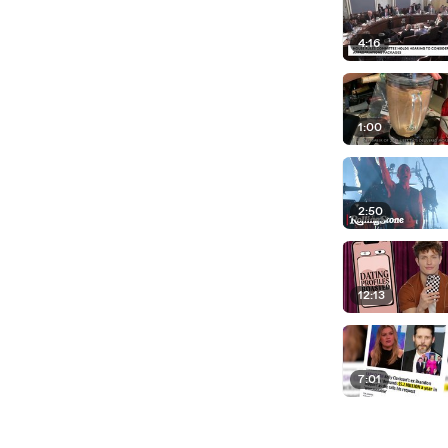
4:16
1:00
2:50
12:13
7:01