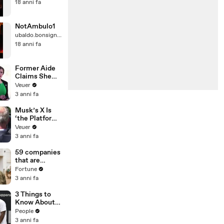
18 anni fa
NotAmbulo1
ubaldo.bonsignore@virgilio.it
18 anni fa
Former Aide
Claims She
Was Asked to
Veuer
Make a ‘Hit
3 anni fa
List’ For
Trump
Musk’s X Is
‘the Platform
With the
Veuer
Largest Ratio
3 anni fa
of
Misinformatio
59 companies
n or
that are
Disinformatio
changing the
Fortune
n’ Amongst
world: From
3 anni fa
All Social
Tesla to
Media
Chobani
3 Things to
Platforms
Know About
Coco Gauff's
People
Parents
3 anni fa