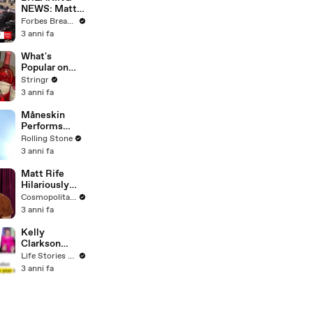
NEWS: Matt
Gaetz Tells
Forbes Breaking News
House
3 anni fa
Committee:
'I'm Not Going
What's
To Vote For A
Popular on
Continuing
Uber Eats?
Stringr
Resolution'
3 anni fa
Måneskin
Performs
"HONEY" at
Rolling Stone
MSG
3 anni fa
Matt Rife
Hilariously
Roasts Your
Cosmopolitan USA
Dating
3 anni fa
Profiles |
Cosmopolitan
Kelly
Clarkson
Fights Back
Life Stories By Goalcast
Against
3 anni fa
Brandon
Blackstock In
Devastating
Divorce