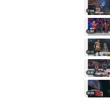
7:54
7:56
0:13
9:41
9:38