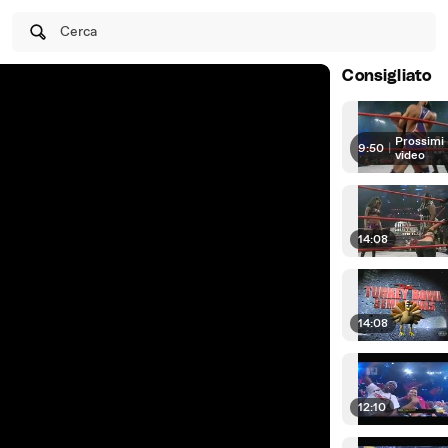
Cerca
Consigliato
Prossimi
9:50
|
video
14:08
14:08
12:10