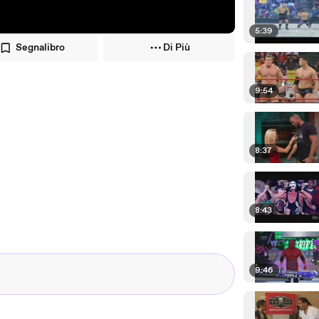
5:39
Segnalibro
Di Più
9:54
8:37
8:43
9:46