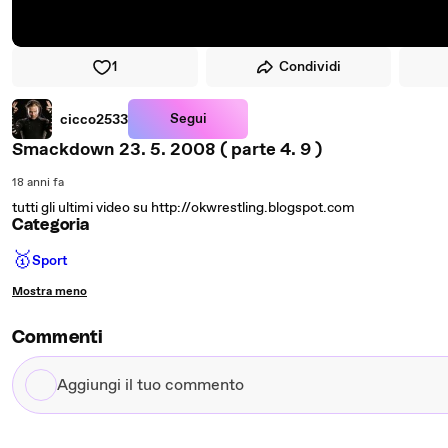
1
Condividi
Segui
cicco2533
Smackdown 23. 5. 2008 ( parte 4. 9 )
18 anni fa
tutti gli ultimi video su http://okwrestling.blogspot.com
Categoria
🥇
Sport
Mostra meno
Commenti
Aggiungi
il
tuo
commento