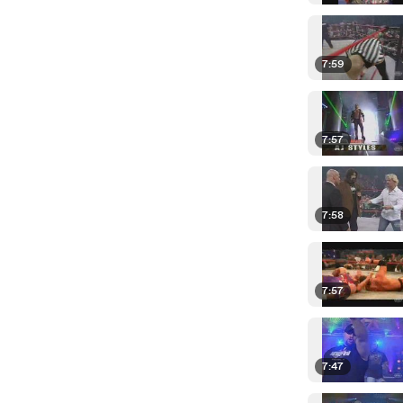
7:59
7:57
7:58
7:57
7:47