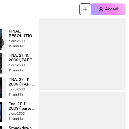
Accedi
FINAL
RESOLUTION
8. 12. 2008 (
cicco2533
PARTE 13. 18 )
11 anni fa
TNA. 27. 11.
2008 ( PARTE
4. 6 )
cicco2533
11 anni fa
TNA. 27 . 11.
2008 ( PARTE
2. 6 )
cicco2533
11 anni fa
Tna. 27. 11.
2008 ( parte 1,
6 )
cicco2533
11 anni fa
Smackdown