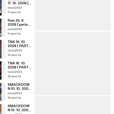
17. 10. 2008 (
parte 1. 8 )
cicco2533
11 anni fa
Raw 25. 8.
2008 ( parte
6. 10 )
cicco2533
11 anni fa
TNA 16. 10.
2008 ( PARTE
7. 10 )
cicco2533
18 anni fa
TNA 16. 10.
2008 ( PARTE
2. 10 )
cicco2533
18 anni fa
SMACKDOW
N 10. 10. 2008
( PARTE 7. 8 )
cicco2533
18 anni fa
SMACKDOW
N 10. 10. 2008