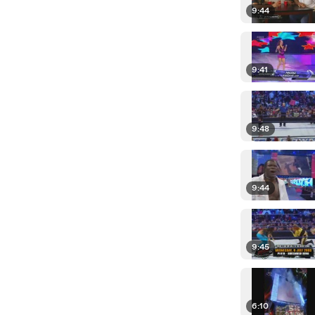
9:44
9:41
9:48
9:44
9:45
6:10