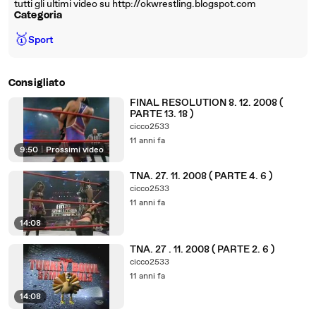
tutti gli ultimi video su http://okwrestling.blogspot.com
Categoria
🥇
Sport
Consigliato
FINAL RESOLUTION 8. 12. 2008 (
PARTE 13. 18 )
cicco2533
11 anni fa
9:50
|
Prossimi video
TNA. 27. 11. 2008 ( PARTE 4. 6 )
cicco2533
11 anni fa
14:08
TNA. 27 . 11. 2008 ( PARTE 2. 6 )
cicco2533
11 anni fa
14:08