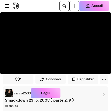
Vai al lettore
Passa al contenuto principale
Accedi
1
Condividi
Segnalibro
Segui
cicco2533
Smackdown 23. 5. 2008 ( parte 2. 9 )
18 anni fa