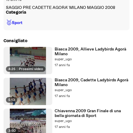
18 anni fa
SAGGIO PRE CADETTE AGORA' MILANO MAGGIO 2008
Categoria
🥇
Sport
Consigliato
Biasca 2009, Allieve Ladybirds Agorà
Milano
super_ugo
17 anni fa
4:25
|
Prossimi video
Biasca 2009, Cadette Ladybirds Agorà
Milano
super_ugo
17 anni fa
5:13
Chiavenna 2009 Gran Finale di una
bella giornata di Sport
super_ugo
17 anni fa
3:50