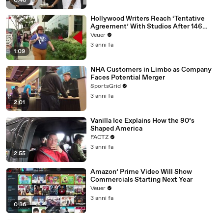
0:46
Hollywood Writers Reach ‘Tentative
Agreement’ With Studios After 146
Day Strike
Veuer
3 anni fa
1:09
NHA Customers in Limbo as Company
Faces Potential Merger
SportsGrid
3 anni fa
2:01
Vanilla Ice Explains How the 90’s
Shaped America
FACTZ
3 anni fa
2:55
Amazon’ Prime Video Will Show
Commercials Starting Next Year
Veuer
3 anni fa
0:36