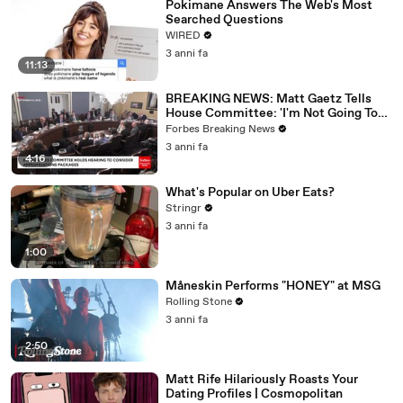
Pokimane Answers The Web's Most
Searched Questions
WIRED
3 anni fa
11:13
BREAKING NEWS: Matt Gaetz Tells
House Committee: 'I'm Not Going To
Vote For A Continuing Resolution'
Forbes Breaking News
3 anni fa
4:16
What's Popular on Uber Eats?
Stringr
3 anni fa
1:00
Måneskin Performs "HONEY" at MSG
Rolling Stone
3 anni fa
2:50
Matt Rife Hilariously Roasts Your
Dating Profiles | Cosmopolitan