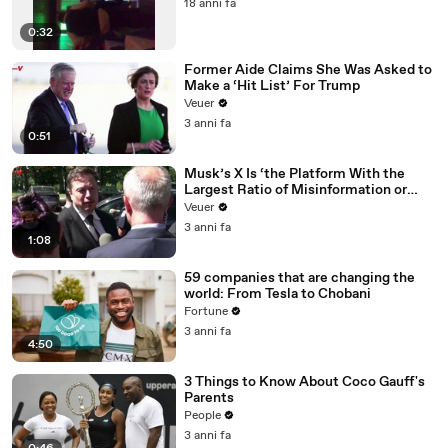
18 anni fa
0:32
Former Aide Claims She Was Asked to
Make a ‘Hit List’ For Trump
Veuer
3 anni fa
0:51
Musk’s X Is ‘the Platform With the
Largest Ratio of Misinformation or
Disinformation’ Amongst All Social
Veuer
Media Platforms
3 anni fa
1:08
59 companies that are changing the
world: From Tesla to Chobani
Fortune
3 anni fa
4:50
3 Things to Know About Coco Gauff's
Parents
People
3 anni fa