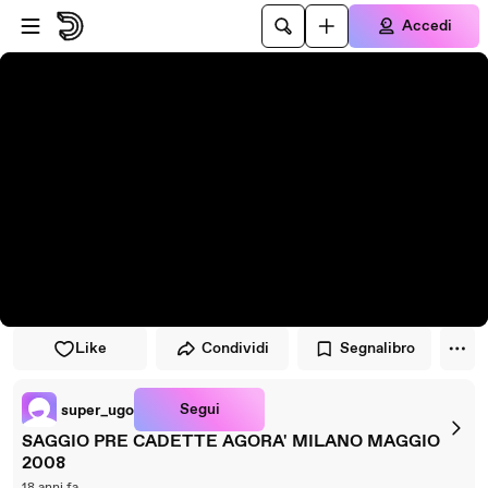
Vai al lettore
Passa al contenuto principale
Accedi
Like
Condividi
Segnalibro
Segui
super_ugo
SAGGIO PRE CADETTE AGORA' MILANO MAGGIO
2008