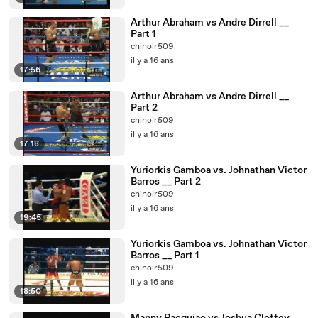
Arthur Abraham vs Andre Dirrell __
Part 1
chinoir509
il y a 16 ans
17:56
Arthur Abraham vs Andre Dirrell __
Part 2
chinoir509
il y a 16 ans
17:18
Yuriorkis Gamboa vs. Johnathan Victor
Barros __ Part 2
chinoir509
il y a 16 ans
19:45
Yuriorkis Gamboa vs. Johnathan Victor
Barros __ Part 1
chinoir509
il y a 16 ans
18:50