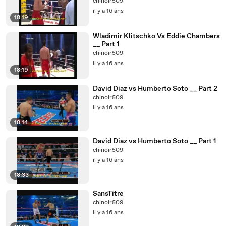
chinoir509
il y a 16 ans
18:19
Wladimir Klitschko Vs Eddie Chambers
__ Part 1
chinoir509
il y a 16 ans
18:19
David Diaz vs Humberto Soto __ Part 2
chinoir509
il y a 16 ans
18:14
David Diaz vs Humberto Soto __ Part 1
chinoir509
il y a 16 ans
18:33
SansTitre
chinoir509
il y a 16 ans