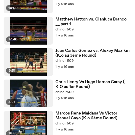
il y a 16 ans
18:09
Matthew Hatton vs. Gianluca Branco
__ part 1
chinoir509
il y a 16 ans
17:40
Juan Carlos Gomez vs. Alexey Mazikin
(K.o au 3éme Round)
chinoir509
il y a 16 ans
9:51
Chris Henry Vs Hugo Hernan Garay (
K.O au 1er Round)
chinoir509
il y a 16 ans
4:27
Marcos Rene Maidana Vs Victor
Manuel Cayo (K.o 6éme Round)
chinoir509
il y a 16 ans
16:53