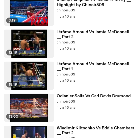
Manny Pacquiao vs Joshua Clottey __
Highlight by Chinoir509
chinoir509
il y a 16 ans
3:19
Jérôme Arnould Vs Jamie McDonnell
__ Part 2
chinoir509
il y a 16 ans
12:18
Jérôme Arnould Vs Jamie McDonnell
__ Part 1
chinoir509
il y a 16 ans
18:19
Odlanier Solis Vs Carl Davis Drumond
chinoir509
il y a 16 ans
13:00
Wladimir Klitschko Vs Eddie Chambers
__ Part 2