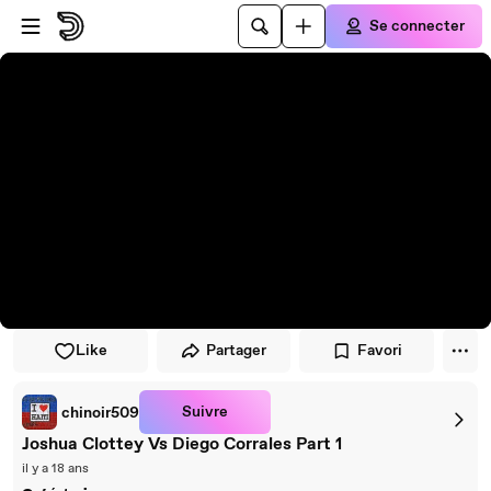
Passer au player
Passer au contenu principal
Se connecter
Like
Partager
Favori
Suivre
chinoir509
Joshua Clottey Vs Diego Corrales Part 1
il y a 18 ans