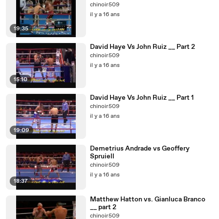
chinoir509
il y a 16 ans
19:35
David Haye Vs John Ruiz __ Part 2
chinoir509
il y a 16 ans
15:10
David Haye Vs John Ruiz __ Part 1
chinoir509
il y a 16 ans
19:09
Demetrius Andrade vs Geoffery
Spruiell
chinoir509
il y a 16 ans
18:37
Matthew Hatton vs. Gianluca Branco
__ part 2
chinoir509