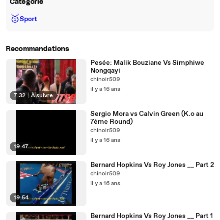
Catégorie
🥇
Sport
Recommandations
Pesée: Malik Bouziane Vs Simphiwe
Nongqayi
chinoir509
il y a 16 ans
7:32
|
À suivre
Sergio Mora vs Calvin Green (K.o au
7éme Round)
chinoir509
il y a 16 ans
19:47
Bernard Hopkins Vs Roy Jones __ Part 2
chinoir509
il y a 16 ans
19:54
Bernard Hopkins Vs Roy Jones __ Part 1