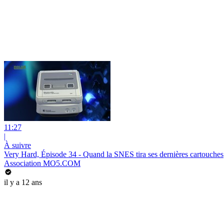
11:27
|
À suivre
Very Hard, Épisode 34 - Quand la SNES tira ses dernières cartouches
Association MO5.COM
il y a 12 ans