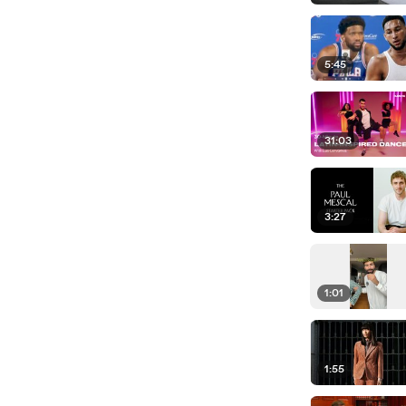
5:45
31:03
3:27
1:01
1:55