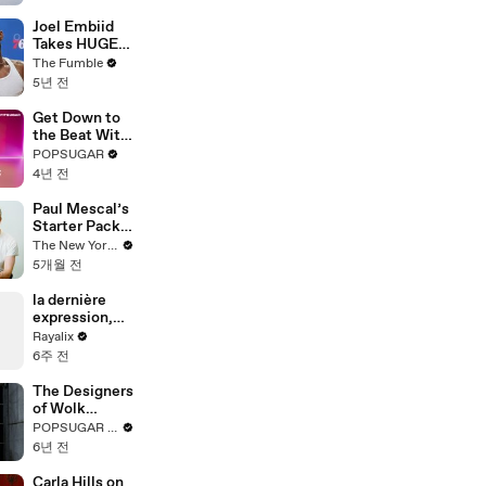
based on your
zodiac sign
Joel Embiid
Takes HUGE
JAB At Ben
The Fumble
Simmons,
5년 전
Kawhi Says
He's A Clipper
Get Down to
For Life: NBA
the Beat With
Media Day
This 30-
POPSUGAR
Recap
Minute Latin-
4년 전
Inspired
Dance Cardio
Paul Mescal’s
Routine
Starter Pack
of Cultural
The New Yorker
Essentials
5개월 전
la dernière
expression,
qui
Rayalix
connaissait ?
6주 전
😭 Et vous
c’est quoi les
The Designers
mots insolites
of Wolk
que vous
Morais Turned
POPSUGAR Fashion
utilisez mdr
LA Into Their
6년 전
Own Socially
Distanced
Carla Hills on