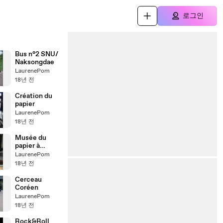
로그인
Bus n°2 SNU/
Naksongdae
LaurenePom
18년 전
Création du
papier
LaurenePom
18년 전
Musée du
papier à
Jeonju
LaurenePom
18년 전
Cerceau
Coréen
LaurenePom
18년 전
Rock&Roll