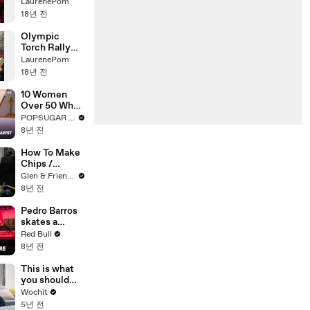
LaurenePom
18년 전
Olympic
Torch Rally
Seoul
LaurenePom
18년 전
10 Women
Over 50 Who
Owned the
POPSUGAR Fashion
2018 Oscars
8년 전
Red Carpet
How To Make
Chips /
French Fries /
Glen & Friends Cooking Food
Frites
8년 전
Pedro Barros
skates a
virtual globe.
Red Bull
8년 전
This is what
you should
expect from
Wochit
your partner
5년 전