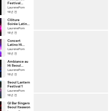
Festival
Gwangju mai
LaurenePom
2008
18년 전
Clôture
Soirée Latino
Hi Seoul
LaurenePom
Festival
18년 전
Concert
Latino Hi
Seoul Festival
LaurenePom
18년 전
Ambiance au
Hi Seoul
Festival
LaurenePom
18년 전
Seoul Lantern
Festival 1
LaurenePom
18년 전
GI Bar Singers
Seoul Iteawon