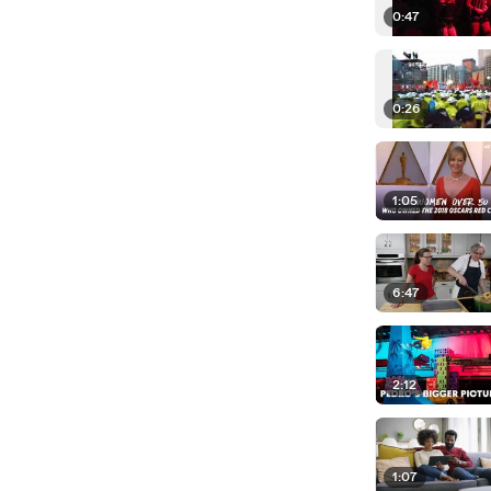
0:47
0:26
1:05
6:47
2:12
1:07