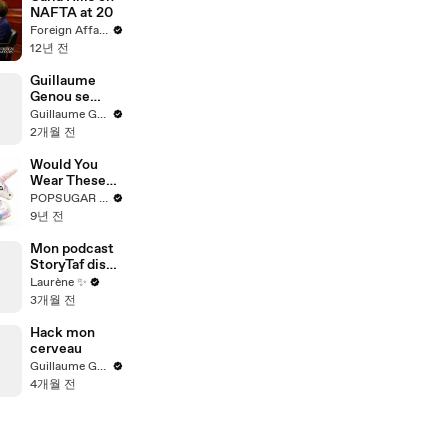
Runway
NAFTA at 20
Foreign Affairs
12년 전
Guillaume
Genou se
prends pour
Guillaume Genou
Drake
2개월 전
Would You
Wear These
Unicorn High
POPSUGAR Fashion
Heels?
9년 전
Mon podcast
StoryTaf dispo
partout.
Laurène ✨
Épisode 16 :
3개월 전
vos pires
anecdotes de
Hack mon
taf dans le
cerveau
milieu des
Guillaume Genou
assos
4개월 전