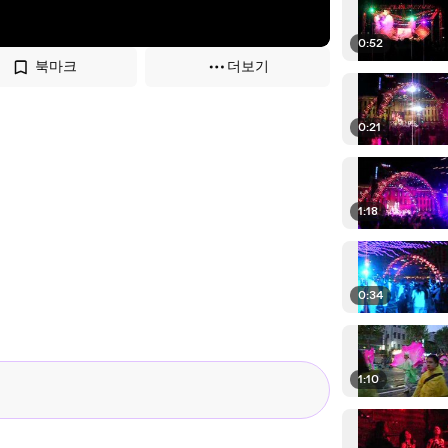
0:52
북마크
더보기
0:21
1:18
0:34
1:10