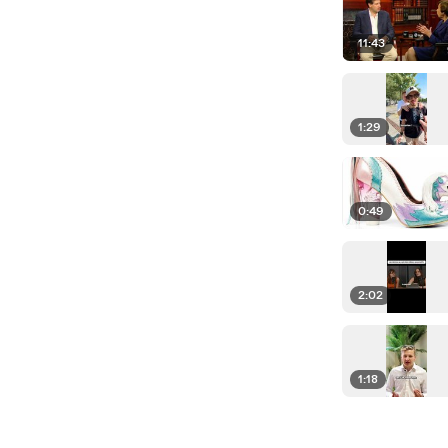
11:43
1:29
0:49
2:02
1:18