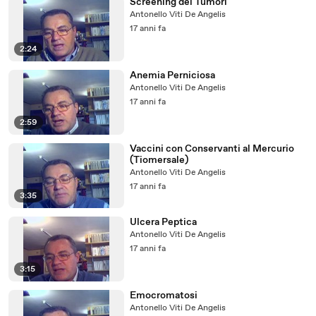
Screening dei Tumori
Antonello Viti De Angelis
17 anni fa
2:24
Anemia Perniciosa
Antonello Viti De Angelis
17 anni fa
2:59
Vaccini con Conservanti al Mercurio
(Tiomersale)
Antonello Viti De Angelis
17 anni fa
3:35
Ulcera Peptica
Antonello Viti De Angelis
17 anni fa
3:15
Emocromatosi
Antonello Viti De Angelis