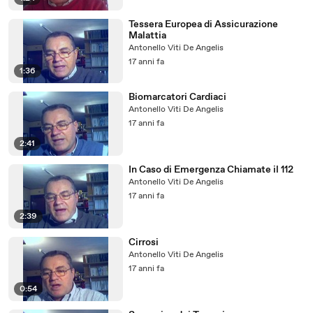
Tessera Europea di Assicurazione
Malattia
Antonello Viti De Angelis
17 anni fa
1:36
Biomarcatori Cardiaci
Antonello Viti De Angelis
17 anni fa
2:41
In Caso di Emergenza Chiamate il 112
Antonello Viti De Angelis
17 anni fa
2:39
Cirrosi
Antonello Viti De Angelis
17 anni fa
0:54