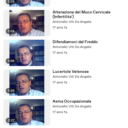
1:29
Alterazione del Muco Cervicale
(Infertilita')
Antonello Viti De Angelis
17 anni fa
1:58
Difendiamoci dal Freddo
Antonello Viti De Angelis
17 anni fa
1:56
Lucertole Velenose
Antonello Viti De Angelis
17 anni fa
1:26
Asma Occupazionale
Antonello Viti De Angelis
17 anni fa
2:27