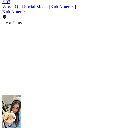
7:53
Why I Quit Social Media [Kult America]
Kult America
il y a 7 ans