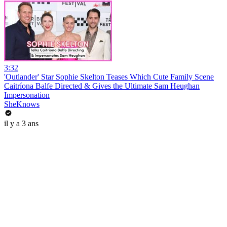
3:32
'Outlander' Star Sophie Skelton Teases Which Cute Family Scene
Caitríona Balfe Directed & Gives the Ultimate Sam Heughan
Impersonation
SheKnows
il y a 3 ans