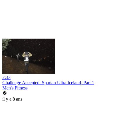
2:33
Challenge Accepted: Spartan Ultra Iceland, Part 1
Men's Fitness
il y a 8 ans