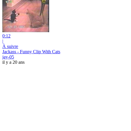
0:12
|
À suivre
Jackass - Funny Clip With Cats
jay-05
il y a 20 ans