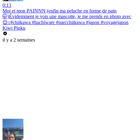
0:13
Moi et mon PAINNN (enfin ma peluche en forme de pain
🤭)Évidemment je vois une mascotte, je me prends en photo avec
😌↕️#chiikawa #hachiware #parcchiikawa #japon #voyagejapon
Kiwi Pinku
il y a 2 semaines