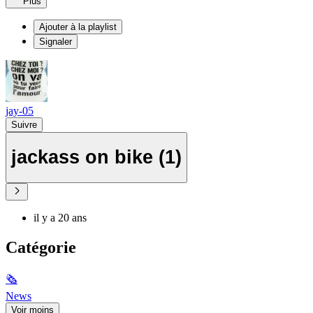
Plus
Ajouter à la playlist
Signaler
jay-05
Suivre
jackass on bike (1)
il y a 20 ans
Catégorie
🗞
News
Voir moins