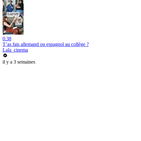
0:38
T’as fais allemand ou espagnol au collège ?
Lala_cinema
il y a 3 semaines