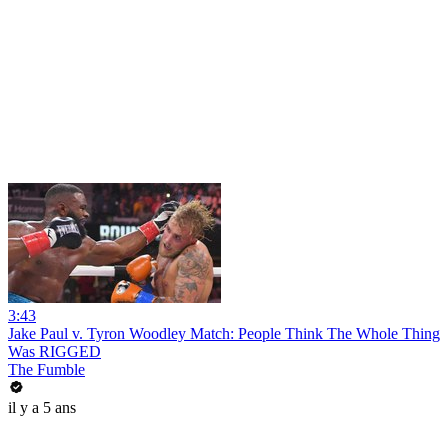
3:43
Jake Paul v. Tyron Woodley Match: People Think The Whole Thing
Was RIGGED
The Fumble
il y a 5 ans