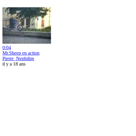
0:04
Mr.Sheep en action
Pierre_Nephilim
il y a 18 ans