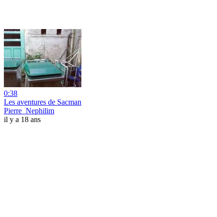
0:38
Les aventures de Sacman
Pierre_Nephilim
il y a 18 ans