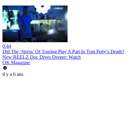
0:44
Did The ‘Stress’ Of Touring Play A Part In Tom Petty’s Death?
New REELZ Doc Dives Deeper: Watch
OK Magazine
il y a 6 ans