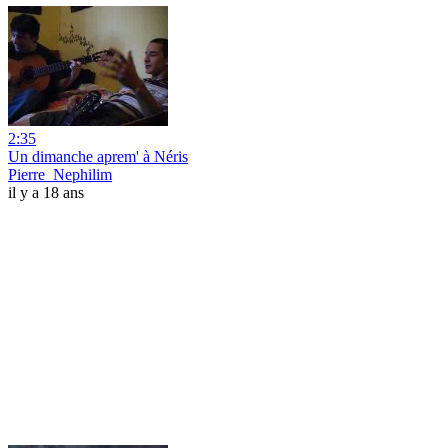
2:35
Un dimanche aprem' à Néris
Pierre_Nephilim
il y a 18 ans