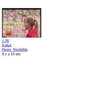
1:36
Kaluz
Pierre_Nephilim
il y a 18 ans