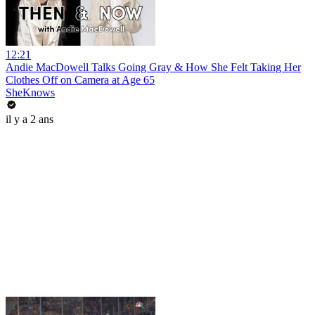
12:21
Andie MacDowell Talks Going Gray & How She Felt Taking Her
Clothes Off on Camera at Age 65
SheKnows
il y a 2 ans