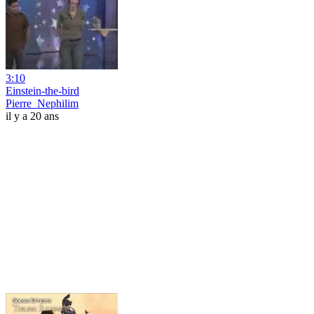
3:10
Einstein-the-bird
Pierre_Nephilim
il y a 20 ans