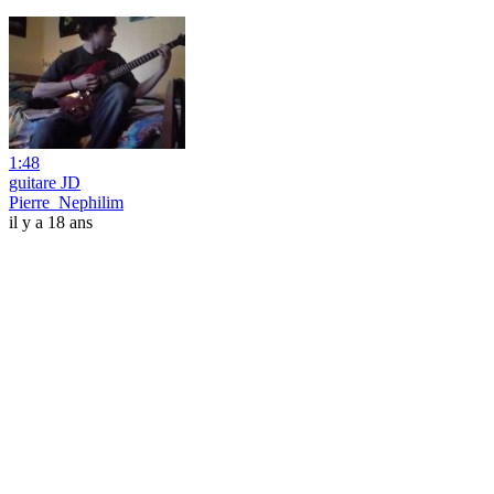
1:48
guitare JD
Pierre_Nephilim
il y a 18 ans