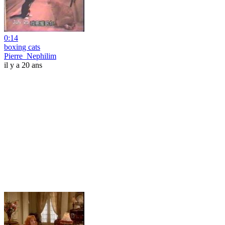
0:14
boxing cats
Pierre_Nephilim
il y a 20 ans