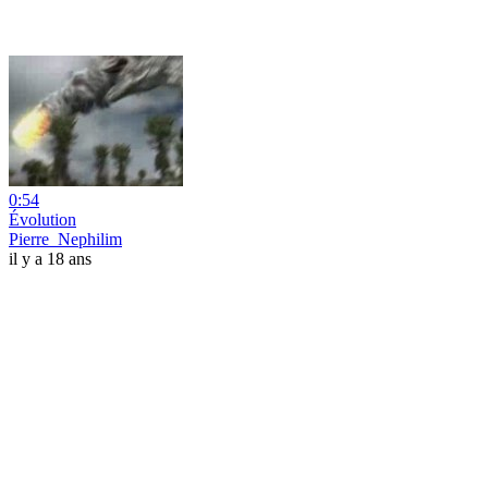
0:54
Évolution
Pierre_Nephilim
il y a 18 ans