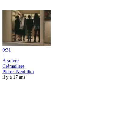
0:31
|
À suivre
Crémaillere
Pierre_Nephilim
il y a 17 ans