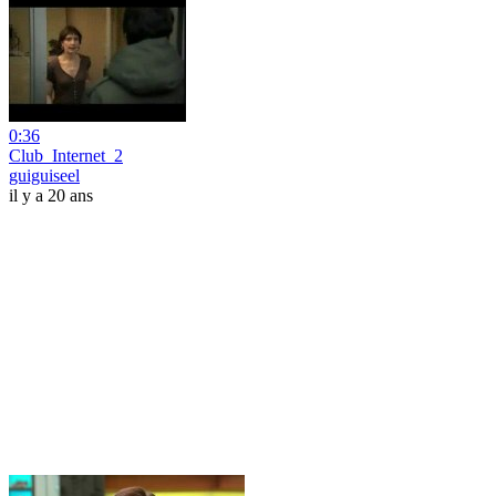
0:36
Club_Internet_2
guiguiseel
il y a 20 ans