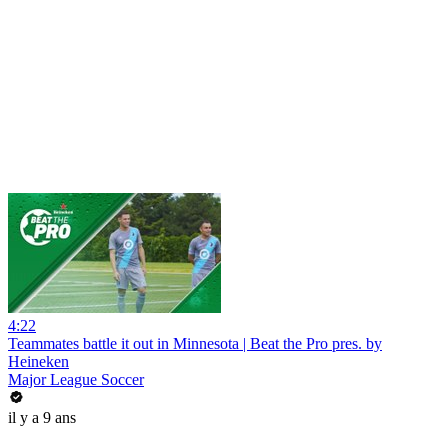
4:22
Teammates battle it out in Minnesota | Beat the Pro pres. by
Heineken
Major League Soccer
il y a 9 ans