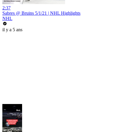
2:37
Sabres @ Bruins 5/1/21 | NHL Highlights
NHL
il y a 5 ans