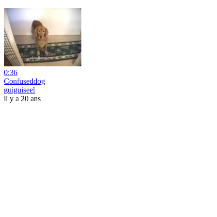
0:36
Confuseddog
guiguiseel
il y a 20 ans