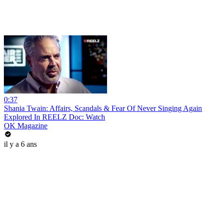
0:37
Shania Twain: Affairs, Scandals & Fear Of Never Singing Again
Explored In REELZ Doc: Watch
OK Magazine
il y a 6 ans