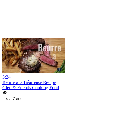
3:24
Beurre a la Béarnaise Recipe
Glen & Friends Cooking Food
il y a 7 ans