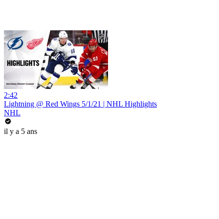
2:42
Lightning @ Red Wings 5/1/21 | NHL Highlights
NHL
il y a 5 ans