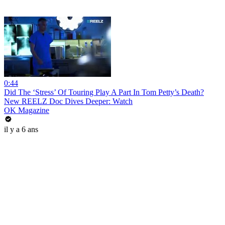
0:44
Did The ‘Stress’ Of Touring Play A Part In Tom Petty’s Death?
New REELZ Doc Dives Deeper: Watch
OK Magazine
il y a 6 ans