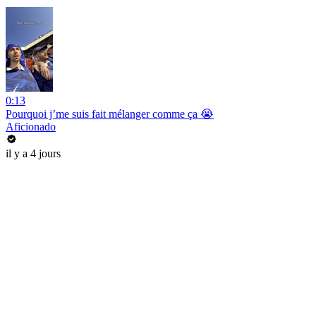
0:13
Pourquoi j’me suis fait mélanger comme ça 😭
Aficionado
il y a 4 jours