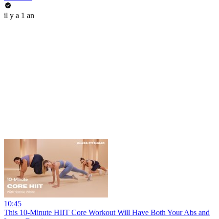
il y a 1 an
10:45
This 10-Minute HIIT Core Workout Will Have Both Your Abs and