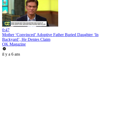
0:47
Mother ‘Convinced’ Adoptive Father Buried Daughter ‘In
Backyard’, He Denies Claim
OK Magazine
il y a 6 ans