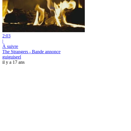
2:03
|
À suivre
The Strangers - Bande annonce
guiguiseel
il y a 17 ans