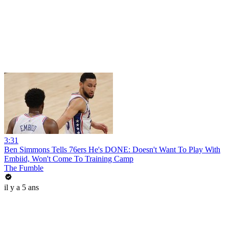
3:31
Ben Simmons Tells 76ers He's DONE: Doesn't Want To Play With
Embiid, Won't Come To Training Camp
The Fumble
il y a 5 ans