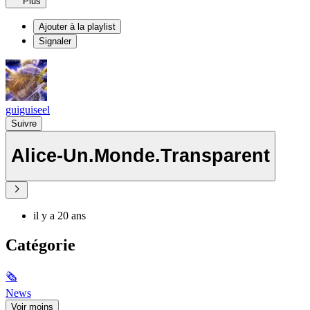
Plus
Ajouter à la playlist
Signaler
guiguiseel
Suivre
Alice-Un.Monde.Transparent
il y a 20 ans
Catégorie
🗞
News
Voir moins