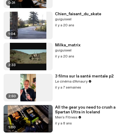
0:31
Chien_faisant_du_skate
guiguiseel
il y a 20 ans
1:04
Milka_matrix
guiguiseel
il y a 20 ans
2:33
3 films sur la santé mentale p2
Le cinéma d'Amaury
il y a 7 semaines
2:50
All the gear you need to crush a
Spartan Ultra in Iceland
Men's Fitness
il y a 8 ans
1:00