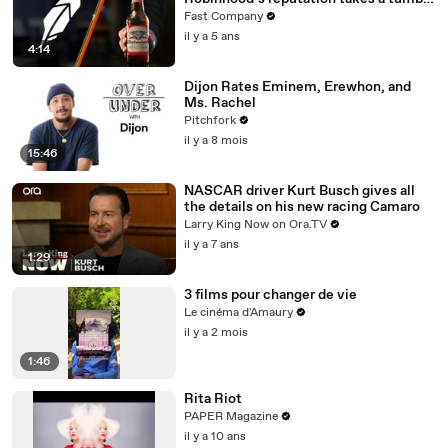
—brand hit and miss of the week
Fast Company
il y a 5 ans
4:14
Dijon Rates Eminem, Erewhon, and
Ms. Rachel
Pitchfork
il y a 8 mois
15:46
NASCAR driver Kurt Busch gives all
the details on his new racing Camaro
Larry King Now on Ora.TV
il y a 7 ans
1:29
3 films pour changer de vie
Le cinéma d'Amaury
il y a 2 mois
1:46
Rita Riot
PAPER Magazine
il y a 10 ans