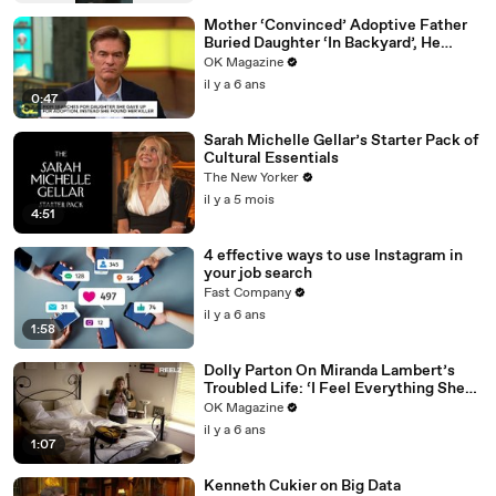
Mother ‘Convinced’ Adoptive Father
Buried Daughter ‘In Backyard’, He
Denies Claim
OK Magazine
il y a 6 ans
0:47
Sarah Michelle Gellar’s Starter Pack of
Cultural Essentials
The New Yorker
il y a 5 mois
4:51
4 effective ways to use Instagram in
your job search
Fast Company
il y a 6 ans
1:58
Dolly Parton On Miranda Lambert’s
Troubled Life: ‘I Feel Everything She
Writes’: Watch REELZ Doc
OK Magazine
il y a 6 ans
1:07
Kenneth Cukier on Big Data