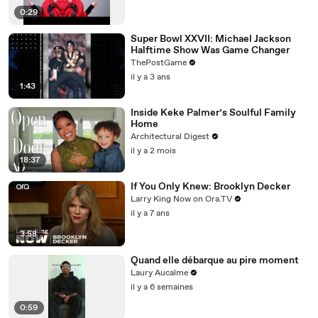
0:29
Super Bowl XXVII: Michael Jackson
Halftime Show Was Game Changer
ThePostGame
il y a 3 ans
1:43
Inside Keke Palmer’s Soulful Family
Home
Architectural Digest
il y a 2 mois
18:37
If You Only Knew: Brooklyn Decker
Larry King Now on Ora.TV
il y a 7 ans
3:58
Quand elle débarque au pire moment
Laury Aucalme
il y a 6 semaines
0:59