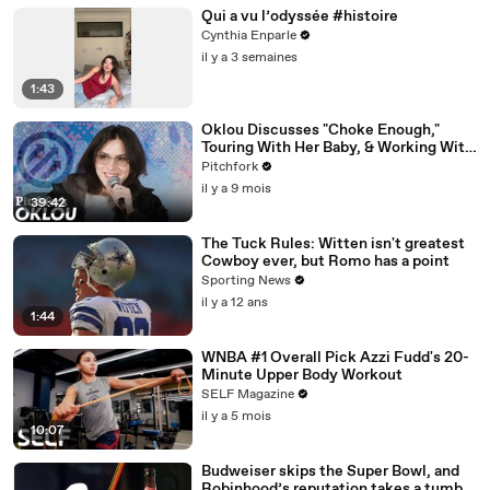
Qui a vu l’odyssée #histoire
Cynthia Enparle
il y a 3 semaines
1:43
Oklou Discusses "Choke Enough,"
Touring With Her Baby, & Working With
FKA twigs
Pitchfork
il y a 9 mois
39:42
The Tuck Rules: Witten isn't greatest
Cowboy ever, but Romo has a point
Sporting News
il y a 12 ans
1:44
WNBA #1 Overall Pick Azzi Fudd's 20-
Minute Upper Body Workout
SELF Magazine
il y a 5 mois
10:07
Budweiser skips the Super Bowl, and
Robinhood’s reputation takes a tumble