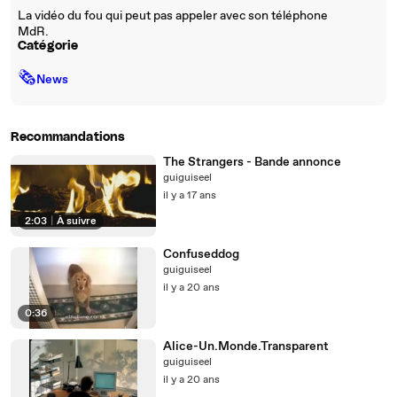
La vidéo du fou qui peut pas appeler avec son téléphone
MdR.
Catégorie
🗞
News
Recommandations
The Strangers - Bande annonce
guiguiseel
il y a 17 ans
2:03
|
À suivre
Confuseddog
guiguiseel
il y a 20 ans
0:36
Alice-Un.Monde.Transparent
guiguiseel
il y a 20 ans