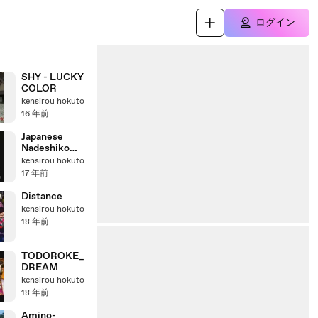
ログイン
SHY - LUCKY
COLOR
kensirou hokuto
16 年前
Japanese
Nadeshiko
Rock
kensirou hokuto
17 年前
Distance
kensirou hokuto
18 年前
TODOROKE_
DREAM
kensirou hokuto
18 年前
Amino-