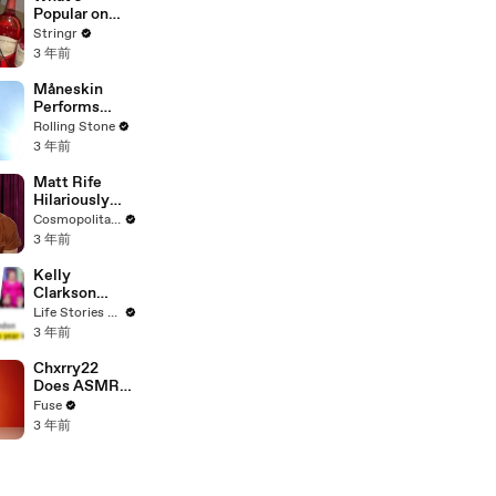
To Vote For A
Popular on
Continuing
Uber Eats?
Stringr
Resolution'
3 年前
Måneskin
Performs
"HONEY" at
Rolling Stone
MSG
3 年前
Matt Rife
Hilariously
Roasts Your
Cosmopolitan USA
Dating
3 年前
Profiles |
Cosmopolitan
Kelly
Clarkson
Fights Back
Life Stories By Goalcast
Against
3 年前
Brandon
Blackstock In
Chxrry22
Devastating
Does ASMR
Divorce
with Matcha,
Fuse
Battle
Talks Using
3 年前
Music to
Escape &
Touring with
The Weeknd