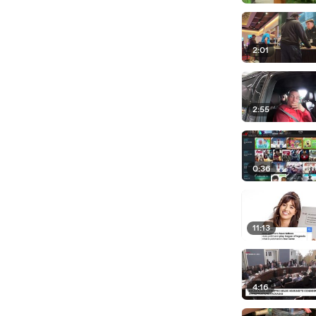
2:01
2:55
0:36
11:13
4:16