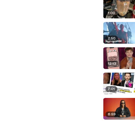
1:00
2:50
12:13
7:01
6:59