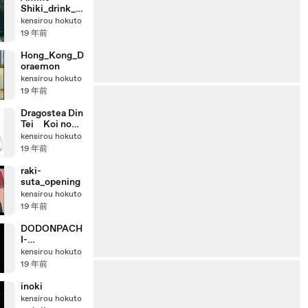
Shiki_drink_c
ommercials
kensirou hokuto
19 年前
Hong_Kong_D
oraemon
kensirou hokuto
19 年前
Dragostea Din
Tei Koi no
maiahi_
kensirou hokuto
(hatsune-
19 年前
miku var.)
raki-
suta_opening
kensirou hokuto
19 年前
DODONPACH
I-
DAIOUJOU_HI
kensirou hokuto
BACHI(LAST
19 年前
BOSS)_SUPE
RPLAY
inoki
kensirou hokuto