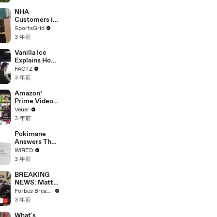
With Studios
After 146 Day
NHA
Strike
Customers in
Limbo as
SportsGrid
Company
3 年前
Faces
Potential
Vanilla Ice
Merger
Explains How
the 90’s
FACTZ
Shaped
3 年前
America
Amazon’
Prime Video
Will Show
Veuer
Commercials
3 年前
Starting Next
Year
Pokimane
Answers The
Web's Most
WIRED
Searched
3 年前
Questions
BREAKING
NEWS: Matt
Gaetz Tells
Forbes Breaking News
House
3 年前
Committee:
'I'm Not Going
What's