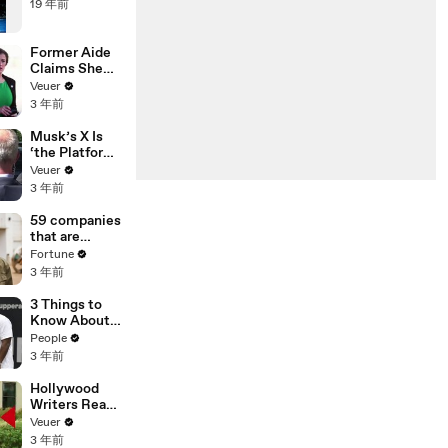
19 年前
Former Aide
Claims She
Was Asked to
Veuer
Make a ‘Hit
3 年前
List’ For
Trump
Musk’s X Is
‘the Platform
With the
Veuer
Largest Ratio
3 年前
of
Misinformatio
59 companies
n or
that are
Disinformatio
changing the
Fortune
n’ Amongst
world: From
3 年前
All Social
Tesla to
Media
Chobani
3 Things to
Platforms
Know About
Coco Gauff's
People
Parents
3 年前
Hollywood
Writers Reach
‘Tentative
Veuer
Agreement’
3 年前