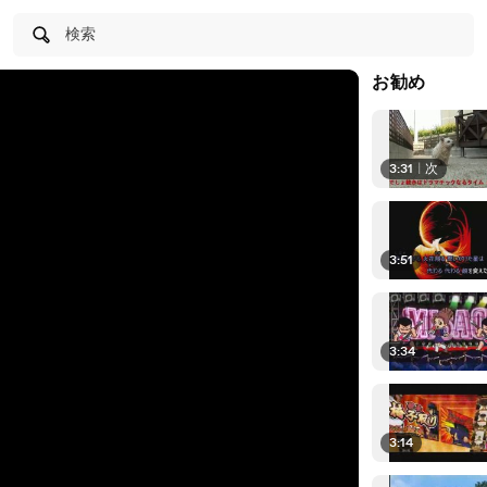
検索
お勧め
3:31
|
次
3:51
3:34
3:14