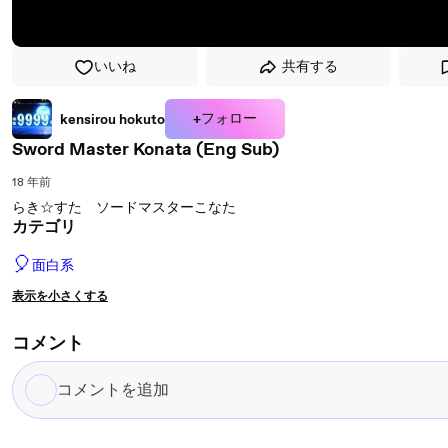
いいね
共有する
+フォロー
kensirou hokuto
Sword Master Konata (Eng Sub)
18 年前
らき☆すた ソードマスターこなた
カテゴリ
🎈
面白系
表示を小さくする
コメント
コ
メ
ン