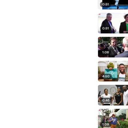
0:51
0:51
1:08
4:50
0:46
1:09