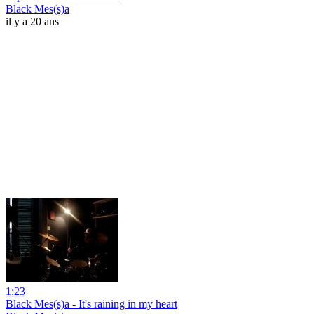
Black Mes(s)a
il y a 20 ans
1:23
Black Mes(s)a - It's raining in my heart