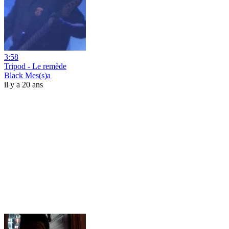
3:58
Tripod - Le remède
Black Mes(s)a
il y a 20 ans