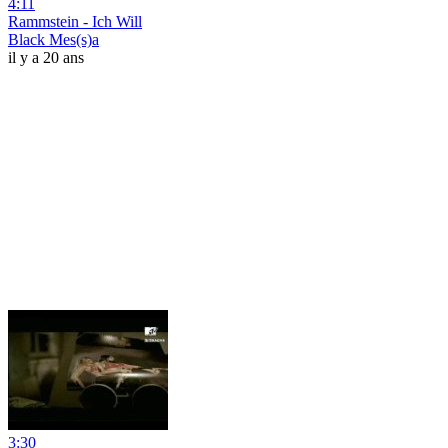
4:11
Rammstein - Ich Will
Black Mes(s)a
il y a 20 ans
3:30