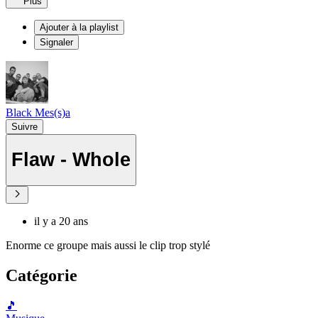
Plus
Ajouter à la playlist
Signaler
Black Mes(s)a
Suivre
Flaw - Whole
il y a 20 ans
Enorme ce groupe mais aussi le clip trop stylé
Catégorie
🎵