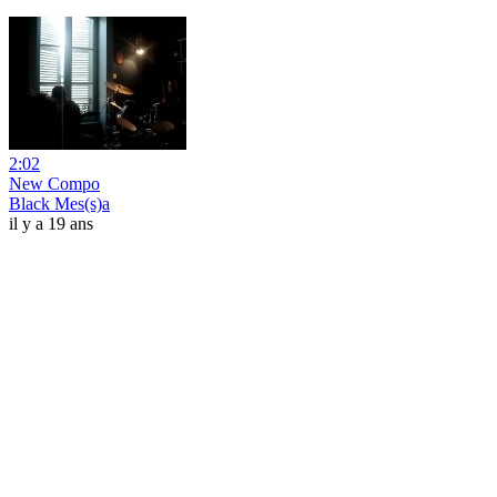
2:02
New Compo
Black Mes(s)a
il y a 19 ans