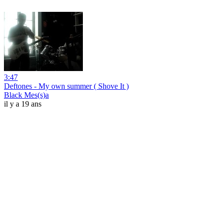
3:47
Deftones - My own summer ( Shove It )
Black Mes(s)a
il y a 19 ans