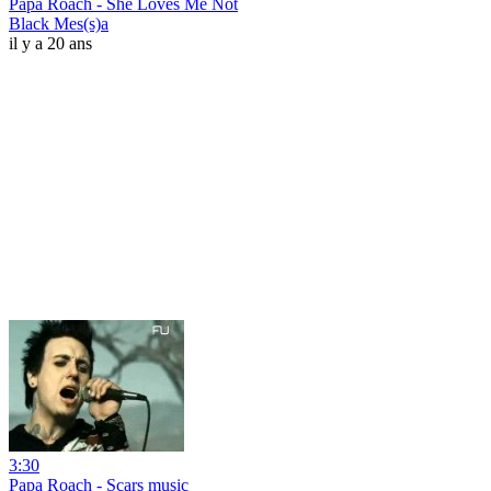
Papa Roach - She Loves Me Not
Black Mes(s)a
il y a 20 ans
3:30
Papa Roach - Scars music