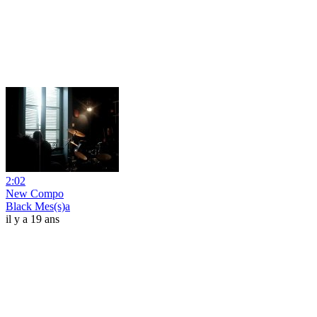
2:02
New Compo
Black Mes(s)a
il y a 19 ans