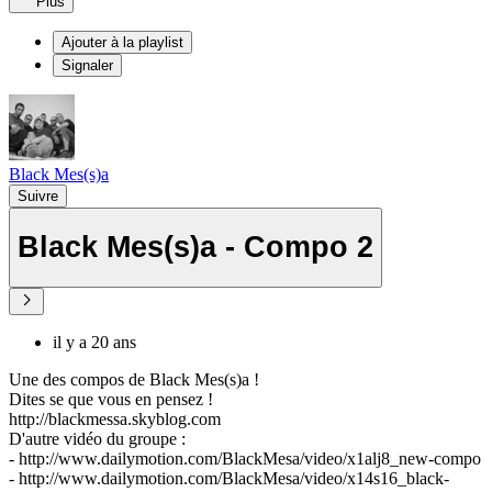
Plus
Ajouter à la playlist
Signaler
Black Mes(s)a
Suivre
Black Mes(s)a - Compo 2
il y a 20 ans
Une des compos de Black Mes(s)a !
Dites se que vous en pensez !
http://blackmessa.skyblog.com
D'autre vidéo du groupe :
- http://www.dailymotion.com/BlackMesa/video/x1alj8_new-compo
- http://www.dailymotion.com/BlackMesa/video/x14s16_black-