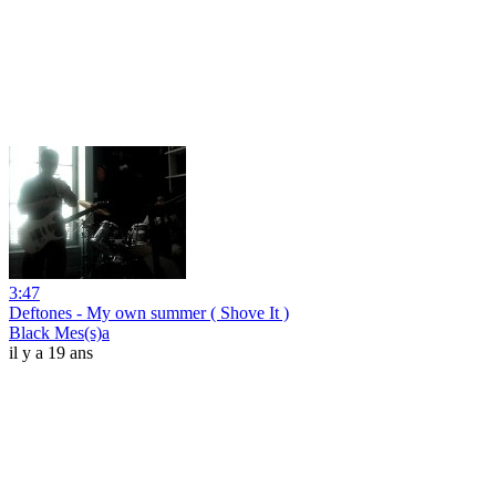
3:47
Deftones - My own summer ( Shove It )
Black Mes(s)a
il y a 19 ans