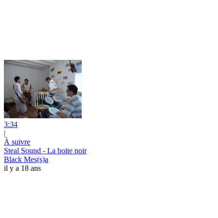
3:34
|
À suivre
Steal Sound - La boite noir
Black Mes(s)a
il y a 18 ans