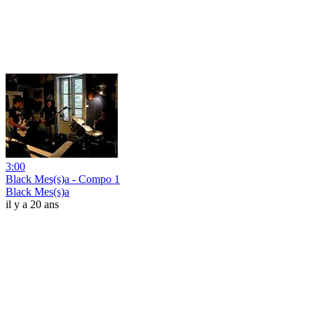
3:00
Black Mes(s)a - Compo 1
Black Mes(s)a
il y a 20 ans