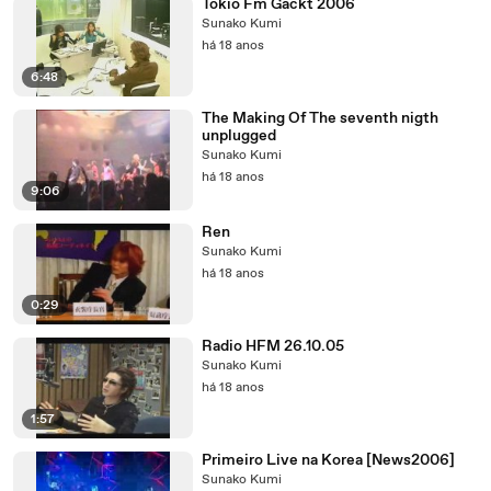
Tokio Fm Gackt 2006
Sunako Kumi
há 18 anos
6:48
The Making Of The seventh nigth
unplugged
Sunako Kumi
há 18 anos
9:06
Ren
Sunako Kumi
há 18 anos
0:29
Radio HFM 26.10.05
Sunako Kumi
há 18 anos
1:57
Primeiro Live na Korea [News2006]
Sunako Kumi