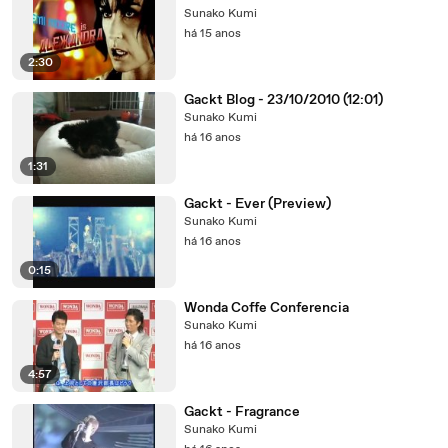
Sunako Kumi
há 15 anos
2:30
Gackt Blog - 23/10/2010 (12:01)
Sunako Kumi
há 16 anos
1:31
Gackt - Ever (Preview)
Sunako Kumi
há 16 anos
0:15
Wonda Coffe Conferencia
Sunako Kumi
há 16 anos
4:57
Gackt - Fragrance
Sunako Kumi