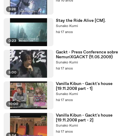
há 16 anos
3:28
Stay the Ride Alive [CM].
Sunako Kumi
há 17 anos
0:23
Gackt - Press Conference sobre
NemuriXGACKT (11.05.2009)
Sunako Kumi
há 17 anos
5:00
Vanilla Kibun - Gackt's house
[19.11.2008 part - 1]
Sunako Kumi
há 17 anos
10:00
Vanilla Kibun - Gackt's house
[19.11.2008 part - 2]
Sunako Kumi
há 17 anos
9:54