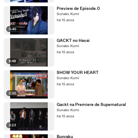
Preview de Episode.0
Sunako Kumi
há 15 anos
0:45
GACKT no Havai
Sunako Kumi
há 15 anos
8:48
SHOW YOUR HEART
Sunako Kumi
há 15 anos
2:32
Gackt na Premiere de Supernatural
Sunako Kumi
há 15 anos
3:23
Bunraku