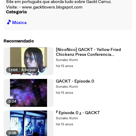
Site em português que aborda tudo sobre Gackt Camui.
Visite: - www.gacktlovers.blogspot.com
Categoria
🎵
Música
Recomendado
[NicoNico] GACKT - Yellow Fried
Chickenz Press Conferencia
(09.06.2011)
Sunako Kumi
há 15 anos
13:06
|
A Seguir
GACKT - Episode.0
Sunako Kumi
há 15 anos
0:24
『 Episode.0 』 - GACKT
Sunako Kumi
há 15 anos
0:38