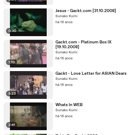
Jesus - Gackt.com [31.10.2008]
Sunako Kumi
há 18 anos
0:30
Gackt.com - Platinum Box IX
[19.10.2008]
Sunako Kumi
há 18 anos
1:10
Gackt - Love Letter for ASIAN Dears
Sunako Kumi
há 18 anos
5:23
Whats In WEB
Sunako Kumi
há 18 anos
2:41