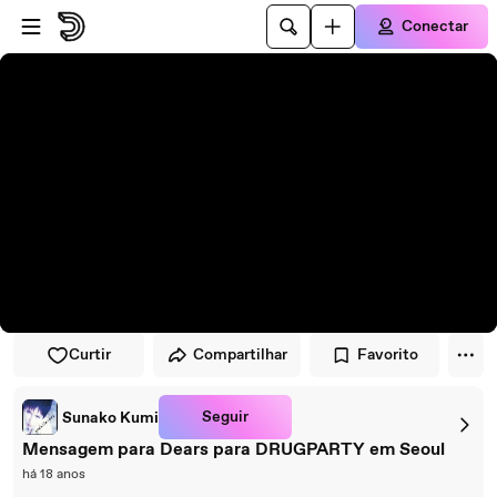
Pular para o player
Ir para o conteúdo principal
Conectar
Curtir
Compartilhar
Favorito
Seguir
Sunako Kumi
Mensagem para Dears para DRUGPARTY em Seoul
há 18 anos