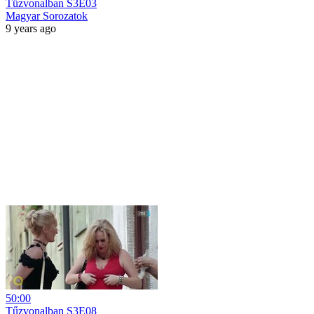
Tűzvonalban S3E03
Magyar Sorozatok
9 years ago
50:00
Tűzvonalban S3E08