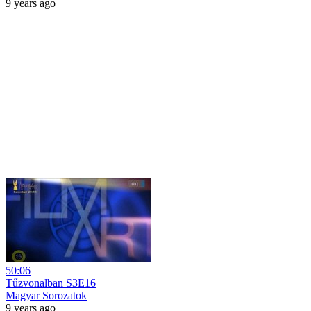
9 years ago
50:06
Tűzvonalban S3E16
Magyar Sorozatok
9 years ago