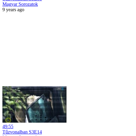
Magyar Sorozatok
9 years ago
49:55
Tűzvonalban S3E14