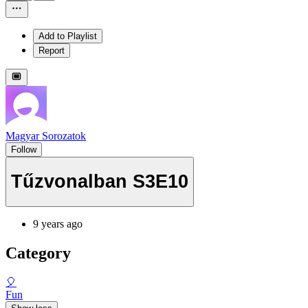
Add to Playlist
Report
Magyar Sorozatok
Follow
Tűzvonalban S3E10
9 years ago
Category
🎈
Fun