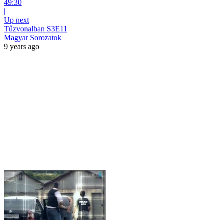
49:30
|
Up next
Tűzvonalban S3E11
Magyar Sorozatok
9 years ago