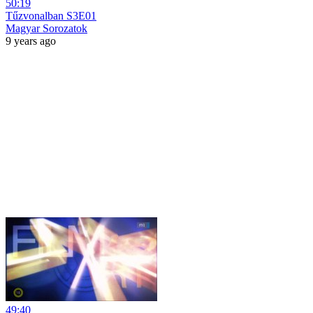
50:19
Tűzvonalban S3E01
Magyar Sorozatok
9 years ago
49:40