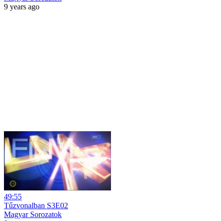
9 years ago
49:55
Tűzvonalban S3E02
Magyar Sorozatok