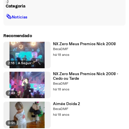
:)
Categoria
🗞
Notícias
Recomendado
NX Zero Meus Premios Nick 2008
BecaDMF
há 18 anos
2:16
|
A Seguir
NX Zero Meus Premios Nick 2008 -
Cedo ou Tarde
BecaDMF
há 18 anos
2:49
Aimée Doida 2
BecaDMF
há 18 anos
0:51