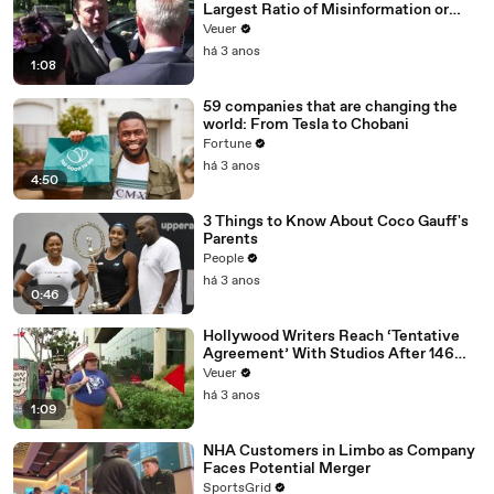
Largest Ratio of Misinformation or
Disinformation’ Amongst All Social
Veuer
Media Platforms
há 3 anos
1:08
59 companies that are changing the
world: From Tesla to Chobani
Fortune
há 3 anos
4:50
3 Things to Know About Coco Gauff's
Parents
People
há 3 anos
0:46
Hollywood Writers Reach ‘Tentative
Agreement’ With Studios After 146
Day Strike
Veuer
há 3 anos
1:09
NHA Customers in Limbo as Company
Faces Potential Merger
SportsGrid