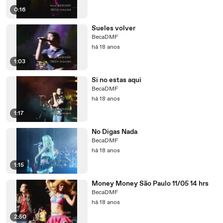
0:16
Sueles volver
BecaDMF
há 18 anos
1:03
Si no estas aqui
BecaDMF
há 18 anos
1:17
No Digas Nada
BecaDMF
há 18 anos
1:15
Money Money São Paulo 11/05 14 hrs
BecaDMF
há 18 anos
2:50