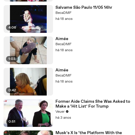
Salvame São Paulo 11/05 14hr
BecaDMF
há 18 anos
4:06
Aimée
BecaDMF
há 18 anos
1:03
Aimée
BecaDMF
há 18 anos
0:42
Former Aide Claims She Was Asked to
Make a ‘Hit List’ For Trump
Veuer
há 3 anos
0:51
Musk’s X Is ‘the Platform With the