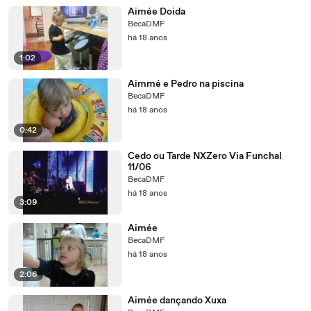
Aimée Doida
BecaDMF
há 18 anos
1:02
Aimmé e Pedro na piscina
BecaDMF
há 18 anos
0:42
Cedo ou Tarde NXZero Via Funchal
11/06
BecaDMF
há 18 anos
3:09
Aimée
BecaDMF
há 18 anos
2:06
Aimée dançando Xuxa