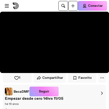
Pular para o player
Ir para o conteúdo principal
Conectar
1
Compartilhar
Favorito
Seguir
BecaDMF
Empezar desde cero 14hrs 11/05
há 18 anos