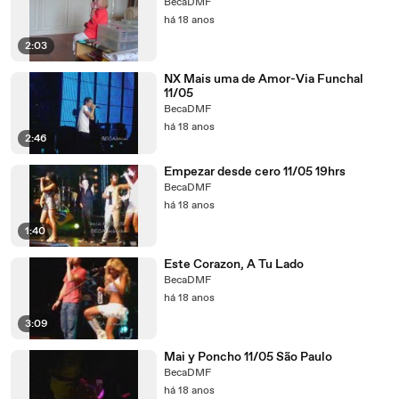
BecaDMF
há 18 anos
2:03
NX Mais uma de Amor-Via Funchal
11/05
BecaDMF
há 18 anos
2:46
Empezar desde cero 11/05 19hrs
BecaDMF
há 18 anos
1:40
Este Corazon, A Tu Lado
BecaDMF
há 18 anos
3:09
Mai y Poncho 11/05 São Paulo
BecaDMF
há 18 anos