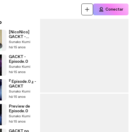
Conectar
o
[NicoNico]
GACKT -
Yellow Fried
Sunako Kumi
r
Chickenz
há 15 anos
Press
Conferencia
GACKT -
(09.06.2011)
Episode.0
Sunako Kumi
há 15 anos
『 Episode.0 』 -
GACKT
Sunako Kumi
há 15 anos
Preview de
Episode.0
Sunako Kumi
há 15 anos
GACKT no