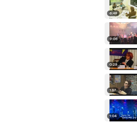
6:48
9:06
0:29
1:57
1:04