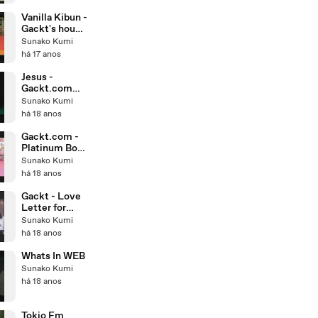
Vanilla Kibun -
Gackt's house
[19.11.2008
Sunako Kumi
part - 2]
há 17 anos
Jesus -
Gackt.com
[31.10.2008]
Sunako Kumi
há 18 anos
Gackt.com -
Platinum Box
IX
Sunako Kumi
[19.10.2008]
há 18 anos
Gackt - Love
Letter for
ASIAN Dears
Sunako Kumi
há 18 anos
Whats In WEB
Sunako Kumi
há 18 anos
Tokio Fm