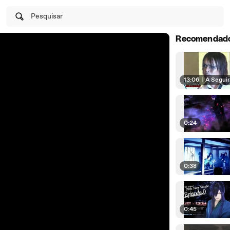
Pesquisar
Recomendad
13:06
|
A Segui
0:24
0:38
0:45