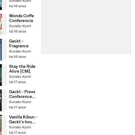
Sunako Kumi
há 16 anos
Wonda Coffe
Conferencia
Sunako Kumi
há 16 anos
Gackt -
Fragrance
Sunako Kumi
há 16 anos
Stay the Ride
Alive [CM].
Sunako Kumi
há 17 anos
Gackt - Press
Conference
sobre
Sunako Kumi
NemuriXGAC
há 17 anos
KT
(11.05.2009)
Vanilla Kibun -
Gackt's house
[19.11.2008
Sunako Kumi
part - 1]
há 17 anos