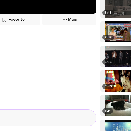
8:48
Favorito
Mais
2:32
3:23
2:30
1:31