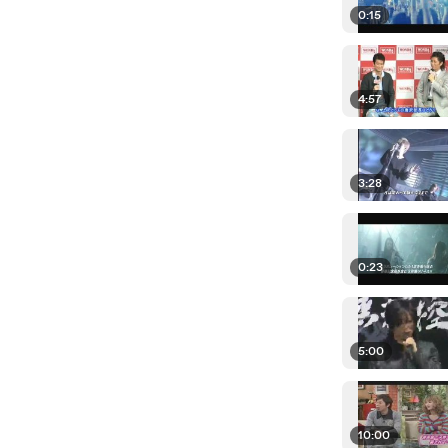
0:15
4:57
3:28
0:23
5:00
10:00