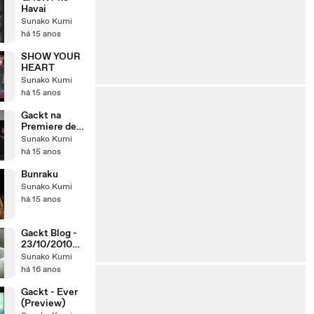
Havai
Sunako Kumi
há 15 anos
SHOW YOUR
HEART
Sunako Kumi
há 15 anos
Gackt na
Premiere de
Supernatural
Sunako Kumi
há 15 anos
Bunraku
Sunako Kumi
há 15 anos
Gackt Blog -
23/10/2010
(12:01)
Sunako Kumi
há 16 anos
Gackt - Ever
(Preview)