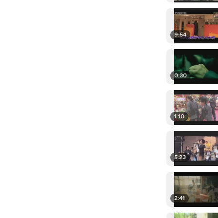
9:54
0:30
1:10
5:23
2:41