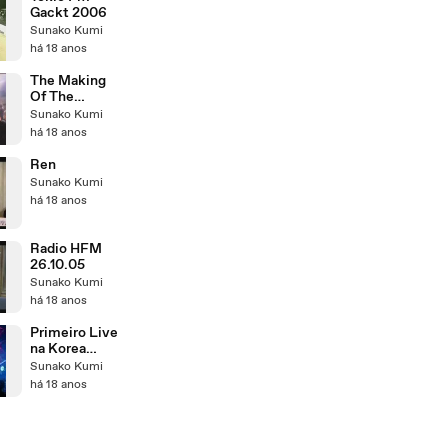
Gackt 2006
Sunako Kumi
há 18 anos
The Making
Of The
seventh nigth
Sunako Kumi
unplugged
há 18 anos
Ren
Sunako Kumi
há 18 anos
Radio HFM
26.10.05
Sunako Kumi
há 18 anos
Primeiro Live
na Korea
[News2006]
Sunako Kumi
há 18 anos