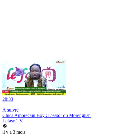
28:33
|
À suivre
Chica Amorecain Boy : L’essor du Morenglish
Lefaso TV
il y a 3 mois