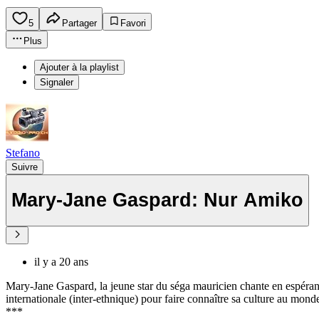
5
Partager
Favori
Plus
Ajouter à la playlist
Signaler
Stefano
Suivre
Mary-Jane Gaspard: Nur Amiko
il y a 20 ans
Mary-Jane Gaspard, la jeune star du séga mauricien chante en espéra
internationale (inter-ethnique) pour faire connaître sa culture au monde
***