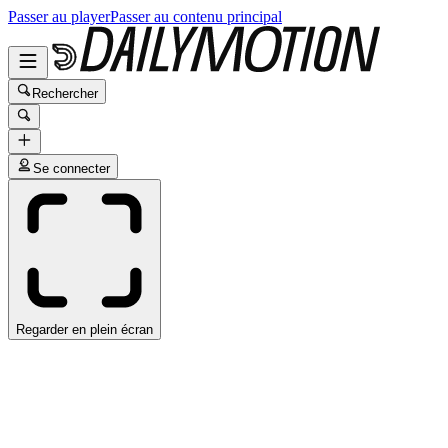
Passer au player
Passer au contenu principal
Rechercher
Se connecter
Regarder en plein écran