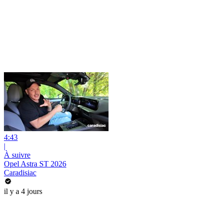
4:43
|
À suivre
Opel Astra ST 2026
Caradisiac
il y a 4 jours