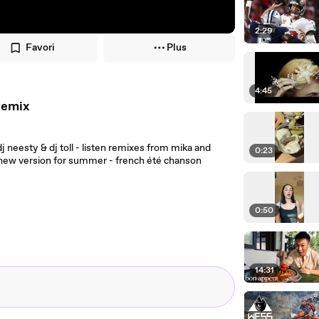
2:29
Favori
Plus
4:45
Remix
 neesty & dj toll - listen remixes from mika and
0:23
e new version for summer - french été chanson
0:50
14:31