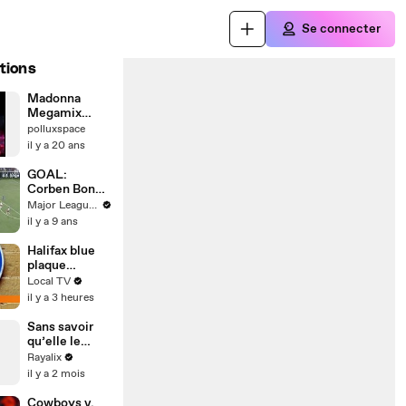
Se connecter
tions
Madonna
Megamix
2007 - Dj
polluxspace
Neesty Remix
il y a 20 ans
GOAL:
Corben Bone
gives FC
Major League Soccer
Cincinnati the
il y a 9 ans
lead
Halifax blue
plaque
honours 18th
Local TV
Century
il y a 3 heures
pioneering
businesswom
Sans savoir
an
qu’elle le
mène en
Rayalix
bateau 👀🚣
il y a 2 mois
Cowboys v.