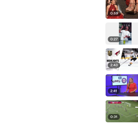
0:59
0:27
2:43
2:41
0:31