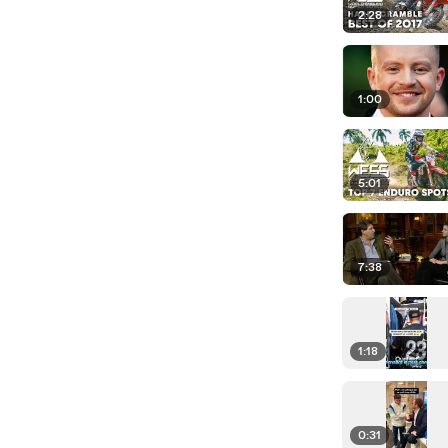
2:28
1:00
5:01
7:38
1:18
0:31