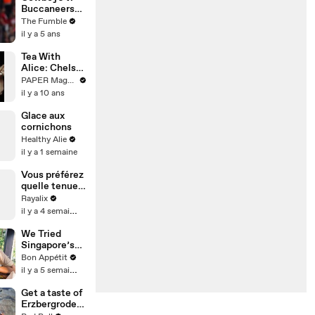
Buccaneers
Game
The Fumble
BLASTED For
il y a 5 ans
Being Rigged
After Ref
Tea With
CAUGHT On
Alice: Chelsea
Hot Mic
Leyland
PAPER Magazine
Making Up
il y a 10 ans
Penalties
Glace aux
cornichons
Healthy Alie
il y a 1 semaine
Vous préférez
quelle tenue
?? Rayan
Rayalix
voulait qu’on
il y a 4 semaines
mette la
dernière mais
We Tried
on a mis la
Singapore’s
3ème 👀💙
Most
Bon Appétit
Legendary
il y a 5 semaines
Curry
Get a taste of
Erzbergrodeo