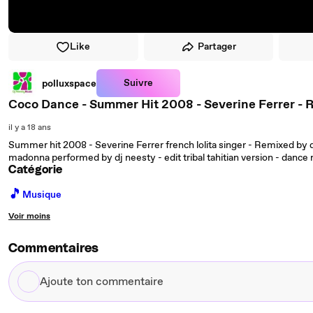
Like
Partager
Suivre
polluxspace
Coco Dance - Summer Hit 2008 - Severine Ferrer - 
il y a 18 ans
Summer hit 2008 - Severine Ferrer french lolita singer - Remixed by dj
madonna performed by dj neesty - edit tribal tahitian version - danc
Catégorie
🎵
Musique
Voir moins
Commentaires
Ajoute
ton
commentaire