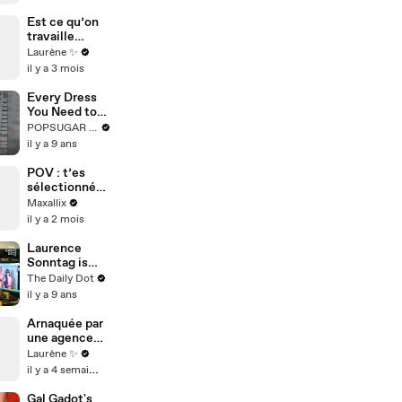
Est ce qu’on
travaille
vraiment
Laurène ✨
moins
il y a 3 mois
qu’avant ?
Every Dress
You Need to
See From the
POPSUGAR Fashion
Vanity Fair
il y a 9 ans
Oscars
Afterparty in
POV : t’es
60 Seconds
sélectionné
au RC LENS💛
Maxallix
❤️
il y a 2 mois
Laurence
Sonntag is
bringing the
The Daily Dot
Haus of Pain
il y a 9 ans
Arnaquée par
une agence
d’influence
Laurène ✨
il y a 4 semaines
Gal Gadot's