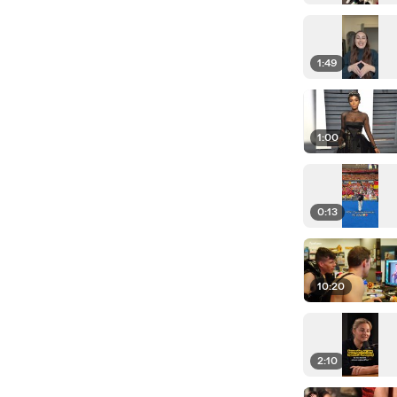
1:49
1:00
0:13
10:20
2:10