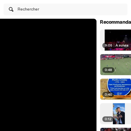
Rechercher
Recommanda
9:05
|
À suivre
0:48
0:45
0:12