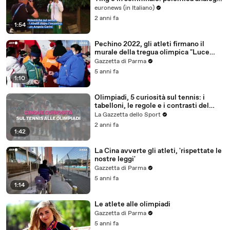
al caso di Imane Khelif
euronews (in Italiano)
2 anni fa
1:54
Pechino 2022, gli atleti firmano il
murale della tregua olimpica "Luce
della pace"
Gazzetta di Parma
5 anni fa
1:10
Olimpiadi, 5 curiosità sul tennis: i
tabelloni, le regole e i contrasti del
passato
La Gazzetta dello Sport
2 anni fa
1:42
La Cina avverte gli atleti, 'rispettate le
nostre leggi'
Gazzetta di Parma
5 anni fa
1:14
Le atlete alle olimpiadi
Gazzetta di Parma
5 anni fa