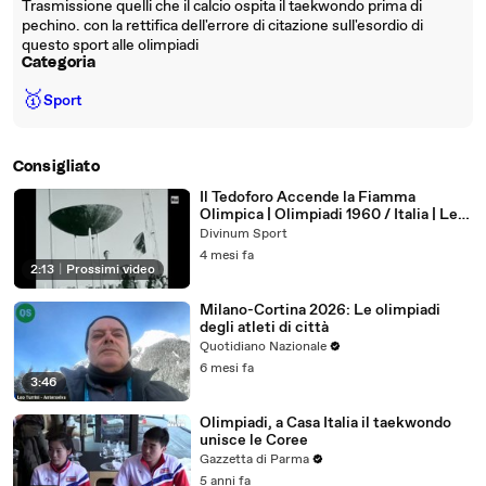
Trasmissione quelli che il calcio ospita il taekwondo prima di
pechino. con la rettifica dell'errore di citazione sull'esordio di
questo sport alle olimpiadi
Categoria
🥇
Sport
Consigliato
Il Tedoforo Accende la Fiamma
Olimpica | Olimpiadi 1960 / Italia | Le
Nostre Olimpiadi 1960
Divinum Sport
4 mesi fa
2:13
|
Prossimi video
Milano-Cortina 2026: Le olimpiadi
degli atleti di città
Quotidiano Nazionale
6 mesi fa
3:46
Olimpiadi, a Casa Italia il taekwondo
unisce le Coree
Gazzetta di Parma
5 anni fa