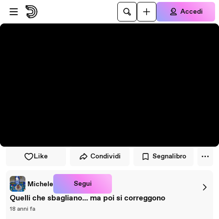
Vai al lettore
Passa al contenuto principale
Accedi
Like
Condividi
Segnalibro
Segui
Michele
Quelli che sbagliano... ma poi si correggono
18 anni fa