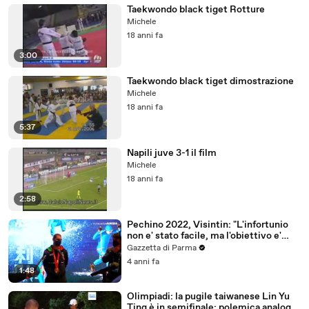
Taekwondo black tiget Rotture
Michele
18 anni fa
3:00
Taekwondo black tiget dimostrazione
Michele
18 anni fa
5:37
Napili juve 3-1 il film
Michele
18 anni fa
2:58
Pechino 2022, Visintin: "L'infortunio
non e' stato facile, ma l'obiettivo e'
raggiunto"
Gazzetta di Parma
4 anni fa
1:48
Olimpiadi: la pugile taiwanese Lin Yu
Ting è in semifinale: polemica analoga