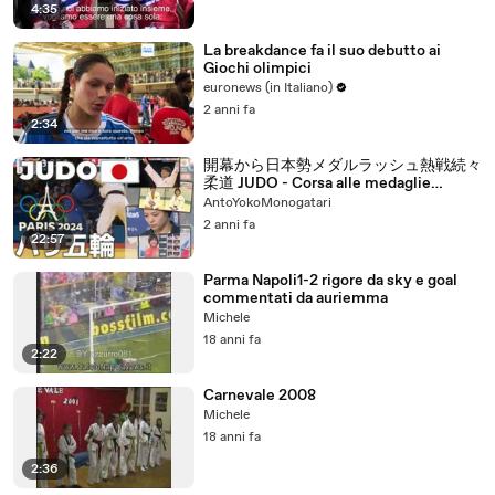
4:35
La breakdance fa il suo debutto ai
Giochi olimpici
euronews (in Italiano)
2 anni fa
2:34
開幕から日本勢メダルラッシュ熱戦続々
柔道 JUDO - Corsa alle medaglie
Giapponesi / Japan's medal rush
AntoYokoMonogatari
continues
2 anni fa
22:57
Parma Napoli1-2 rigore da sky e goal
commentati da auriemma
Michele
18 anni fa
2:22
Carnevale 2008
Michele
18 anni fa
2:36