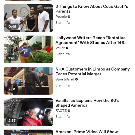
3 Things to Know About Coco Gauff's
Parents
People
3 anni fa
0:46
Hollywood Writers Reach ‘Tentative
Agreement’ With Studios After 146
Day Strike
Veuer
3 anni fa
1:09
NHA Customers in Limbo as Company
Faces Potential Merger
SportsGrid
3 anni fa
2:01
Vanilla Ice Explains How the 90’s
Shaped America
FACTZ
3 anni fa
2:55
Amazon’ Prime Video Will Show