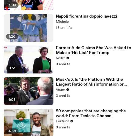
7:04
Napoli fiorentina doppio lavezzi
Michele
18 anni fa
1:26
Former Aide Claims She Was Asked to
Make a ‘Hit List’ For Trump
Veuer
3 anni fa
0:51
Musk’s X Is ‘the Platform With the
Largest Ratio of Misinformation or
Disinformation’ Amongst All Social
Veuer
Media Platforms
3 anni fa
1:08
59 companies that are changing the
world: From Tesla to Chobani
Fortune
3 anni fa
4:50