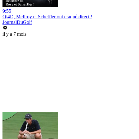
9:55
Qi4D, McIlroy et Scheffler ont craqué direct !
JournalDuGolf
il y a 7 mois