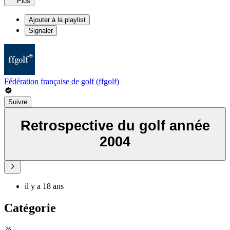
Plus
Ajouter à la playlist
Signaler
Fédération française de golf (ffgolf)
Suivre
Retrospective du golf année
2004
il y a 18 ans
Catégorie
🥇