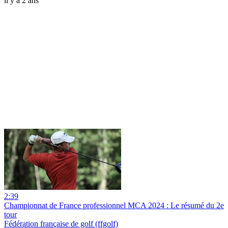
il y a 2 ans
2:39
Championnat de France professionnel MCA 2024 : Le résumé du 2e
tour
Fédération française de golf (ffgolf)