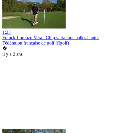
1:23
Franck Lorenzo Vera : Chip variations balles hautes
Fédération française de golf (ffgolf)
il y a 2 ans