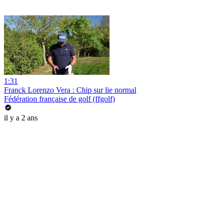
1:31
Franck Lorenzo Vera : Chip sur lie normal
Fédération française de golf (ffgolf)
il y a 2 ans