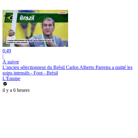
0:49
|
À suivre
L'ancien sélectionneur du Brésil Carlos Alberto Parreira a quitté les
soins intensifs - Foot - Brésil
L'Équipe
il y a 6 heures