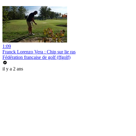
1:09
Franck Lorenzo Vera : Chip sur lie ras
Fédération française de golf (ffgolf)
il y a 2 ans