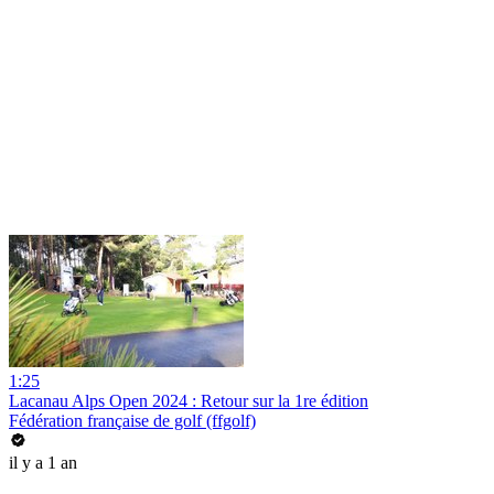
1:25
Lacanau Alps Open 2024 : Retour sur la 1re édition
Fédération française de golf (ffgolf)
il y a 1 an