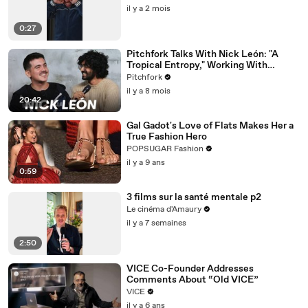
il y a 2 mois
0:27
Pitchfork Talks With Nick León: "A
Tropical Entropy," Working With
Rosalía & Going Solo
Pitchfork
il y a 8 mois
20:42
Gal Gadot's Love of Flats Makes Her a
True Fashion Hero
POPSUGAR Fashion
il y a 9 ans
0:59
3 films sur la santé mentale p2
Le cinéma d'Amaury
il y a 7 semaines
2:50
VICE Co-Founder Addresses
Comments About “Old VICE”
VICE
il y a 6 ans