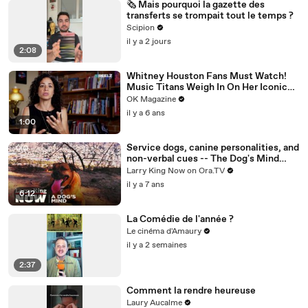
🗞️ Mais pourquoi la gazette des
transferts se trompait tout le temps ?
Scipion
il y a 2 jours
2:08
Whitney Houston Fans Must Watch!
Music Titans Weigh In On Her Iconic
Hits In REELZ Doc
OK Magazine
il y a 6 ans
1:00
Service dogs, canine personalities, and
non-verbal cues -- The Dog's Mind
Panel answers your social media
Larry King Now on Ora.TV
questions
il y a 7 ans
6:12
La Comédie de l'année ?
Le cinéma d'Amaury
il y a 2 semaines
2:37
Comment la rendre heureuse
Laury Aucalme