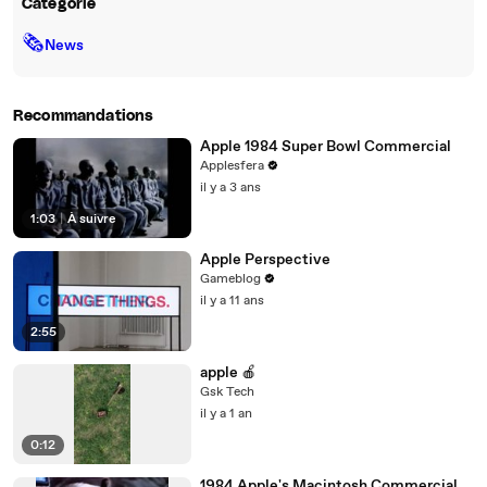
Catégorie
🗞
News
Recommandations
Apple 1984 Super Bowl Commercial
Applesfera
il y a 3 ans
1:03
|
À suivre
Apple Perspective
Gameblog
il y a 11 ans
2:55
apple 🍎
Gsk Tech
il y a 1 an
0:12
1984 Apple's Macintosh Commercial