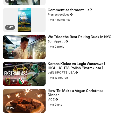
0:34
Comment se forment-ils ?
Pierrespectives
il y a 4 semaines
1:42
We Tried the Best Peking Duck in NYC
Bon Appétit
il y a 2 mois
15:10
Korona Kielce vs Legia Warszawa |
HIGHLIGHTS Polish Ekstraklasa |
08/08/2026 | beIN SPORTS USA
beIN SPORTS USA
il y a 17 heures
10:20
How-To: Make a Vegan Christmas
Dinner
VICE
il y a 6 ans
6:25