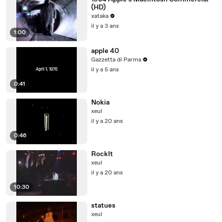
(HD)
xataka
il y a 3 ans
1:00
apple 40
Gazzetta di Parma
il y a 5 ans
0:41
Nokia
xeul
il y a 20 ans
0:46
RockIt
xeul
il y a 20 ans
10:30
statues
xeul