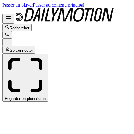
Passer au player
Passer au contenu principal
Rechercher
Se connecter
Regarder en plein écran