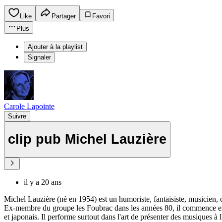
Like
Partager
Favori
Plus
Ajouter à la playlist
Signaler
Carole Lapointe
Suivre
clip pub Michel Lauzière
il y a 20 ans
Michel Lauzière (né en 1954) est un humoriste, fantaisiste, musicien, 
Ex-membre du groupe les Foubrac dans les années 80, il commence en 19
et japonais. Il performe surtout dans l'art de présenter des musiques à l