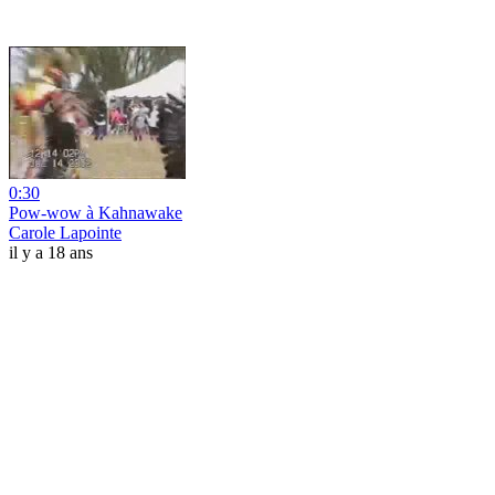
0:30
Pow-wow à Kahnawake
Carole Lapointe
il y a 18 ans