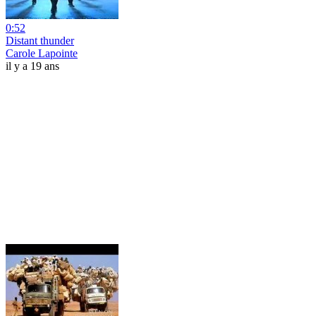
0:52
Distant thunder
Carole Lapointe
il y a 19 ans