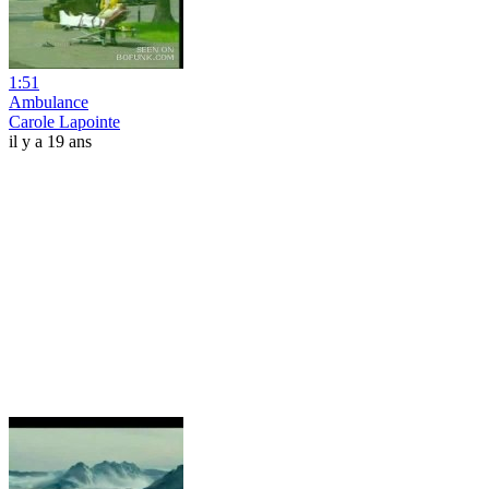
1:51
Ambulance
Carole Lapointe
il y a 19 ans