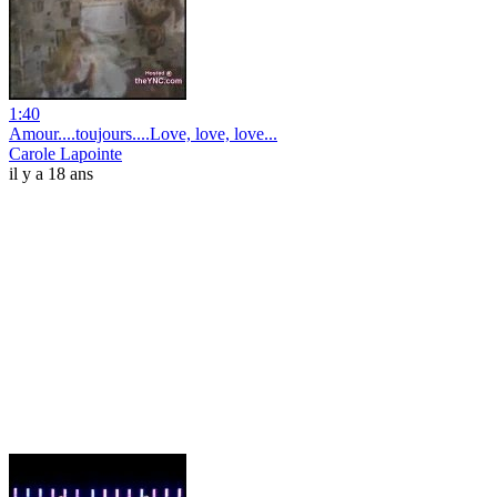
1:40
Amour....toujours....Love, love, love...
Carole Lapointe
il y a 18 ans