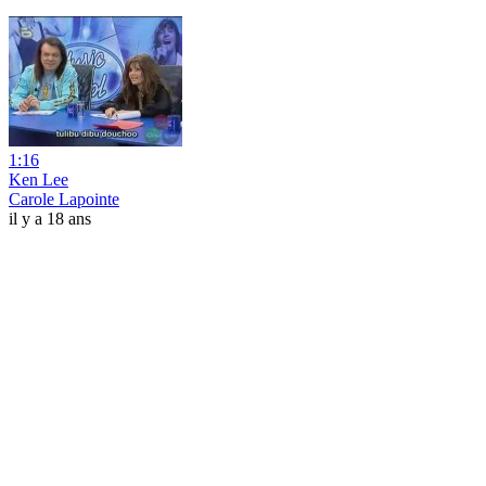
1:16
Ken Lee
Carole Lapointe
il y a 18 ans