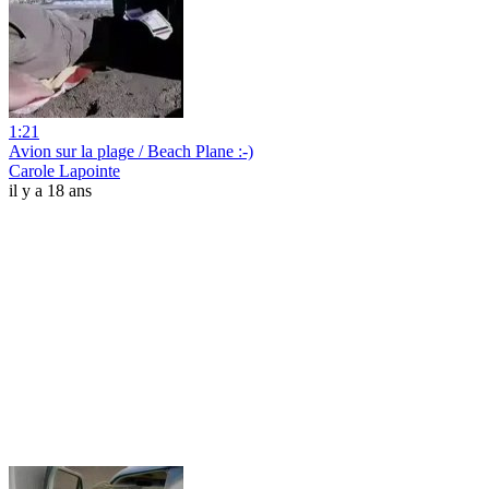
1:21
Avion sur la plage / Beach Plane :-)
Carole Lapointe
il y a 18 ans