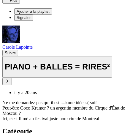
Plus
Ajouter à la playlist
Signaler
Carole Lapointe
Suivre
PIANO + BALLES = RIRES²
il y a 20 ans
Ne me demandez pas qui il est ....kune idée :-( snif
Peut-être Coco Kramer ? un argentin membre du Cirque d'État de
Moscou ?
Ici, c'est filmé au festival juste pour rire de Montréal
Catégorie