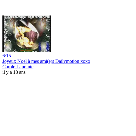
6:15
Joyeux Noel à mes ami(e)s Dailymotion xoxo
Carole Lapointe
il y a 18 ans