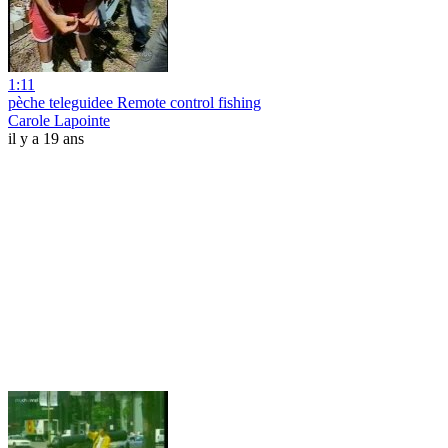
1:11
pèche teleguidee Remote control fishing
Carole Lapointe
il y a 19 ans