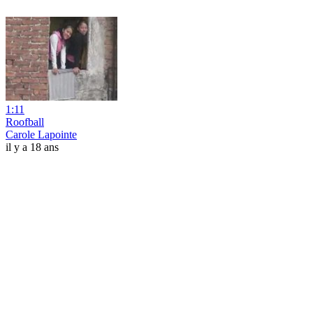
1:11
Roofball
Carole Lapointe
il y a 18 ans