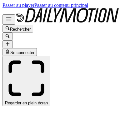
Passer au player
Passer au contenu principal
Rechercher
Se connecter
Regarder en plein écran