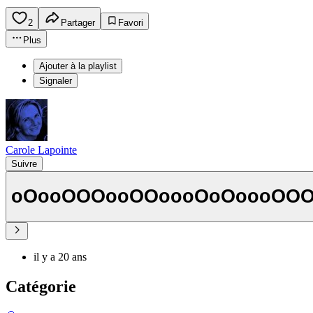
2
Partager
Favori
Plus
Ajouter à la playlist
Signaler
Carole Lapointe
Suivre
oOooOOOooOOoooOoOoooOO
il y a 20 ans
Catégorie