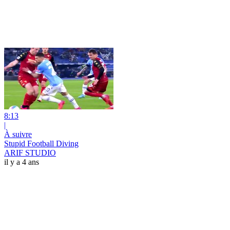
8:13
|
À suivre
Stupid Football Diving
ARIF STUDIO
il y a 4 ans