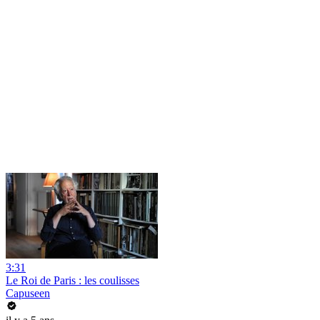
3:31
Le Roi de Paris : les coulisses
Capuseen