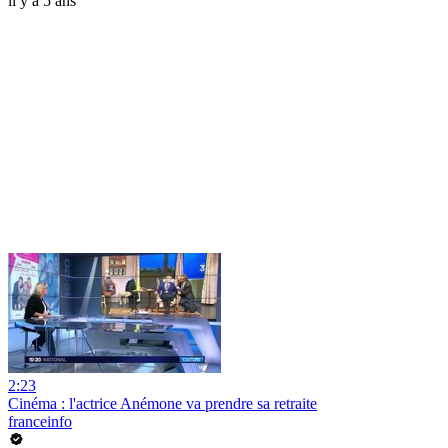
il y a 5 ans
2:23
Cinéma : l'actrice Anémone va prendre sa retraite
franceinfo