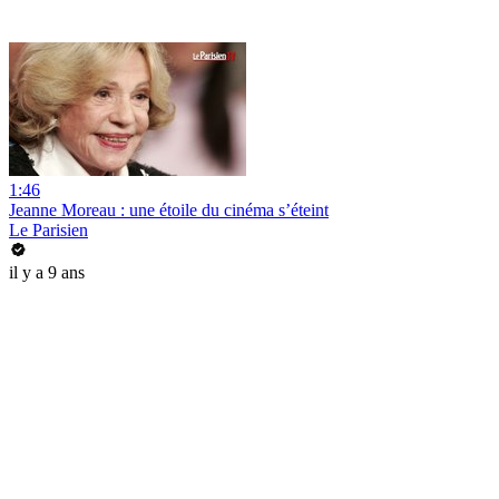
1:46
Jeanne Moreau : une étoile du cinéma s’éteint
Le Parisien
il y a 9 ans