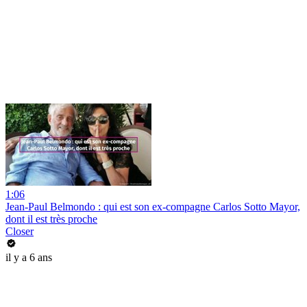
1:06
Jean-Paul Belmondo : qui est son ex-compagne Carlos Sotto Mayor,
dont il est très proche
Closer
il y a 6 ans