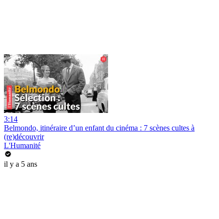
3:14
Belmondo, itinéraire d’un enfant du cinéma : 7 scènes cultes à
(re)découvrir
L'Humanité
il y a 5 ans