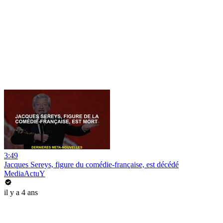
3:49
Jacques Sereys, figure du comédie-française, est décédé
MediaActuY
il y a 4 ans