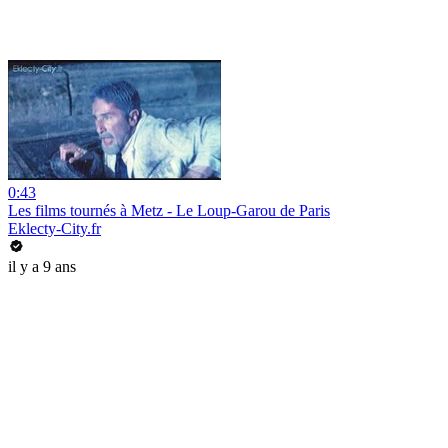
0:43
Les films tournés à Metz - Le Loup-Garou de Paris
Eklecty-City.fr
il y a 9 ans