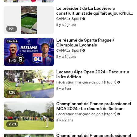
Le président de La Louvière a
construit un stade qui fait aujourd’hui
référence… et qui inspire le FC
CANAL+ Sport
Versailles pour son futur projet 🤝🏟️
il y a 2 jours
1:21
Le résumé de Sparta Prague /
Olympique Lyonnais
CANAL+ Sport
il y a 3 jours
8:43
Lacanau Alps Open 2024 : Retour sur
la 1re édition
Fédération française de golf (ffgolf)
il y a 1 an
1:25
Championnat de France professionnel
MCA 2024 : Le résumé du 3e tour
Fédération française de golf (ffgolf)
il y a 2 ans
2:23
Championnat de France professionnel