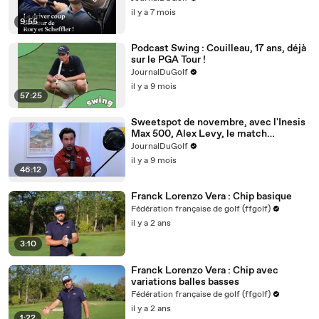
il y a 7 mois
9:55
Podcast Swing : Couilleau, 17 ans, déjà
sur le PGA Tour !
JournalDuGolf
il y a 9 mois
57:25
Sweetspot de novembre, avec l'Inesis
Max 500, Alex Levy, le match
persimon / titane et même la hype des
JournalDuGolf
niveaux à bulle !
il y a 9 mois
46:12
Franck Lorenzo Vera : Chip basique
Fédération française de golf (ffgolf)
il y a 2 ans
3:10
Franck Lorenzo Vera : Chip avec
variations balles basses
Fédération française de golf (ffgolf)
il y a 2 ans
1:22