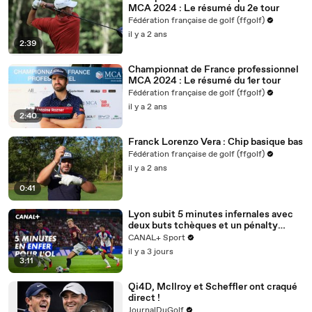
MCA 2024 : Le résumé du 2e tour
Fédération française de golf (ffgolf)
il y a 2 ans
2:39
Championnat de France professionnel
MCA 2024 : Le résumé du 1er tour
Fédération française de golf (ffgolf)
il y a 2 ans
2:40
Franck Lorenzo Vera : Chip basique bas
Fédération française de golf (ffgolf)
il y a 2 ans
0:41
Lyon subit 5 minutes infernales avec
deux buts tchèques et un pénalty
manqué - Ligue des champions 2026-
CANAL+ Sport
2027
il y a 3 jours
3:11
Qi4D, McIlroy et Scheffler ont craqué
direct !
JournalDuGolf