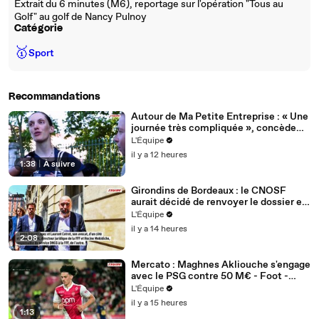
Extrait du 6 minutes (M6), reportage sur l'opération "Tous au
Golf" au golf de Nancy Pulnoy
Catégorie
🥇
Sport
Recommandations
Autour de Ma Petite Entreprise : « Une
journée très compliquée », concède
Océane Mahé après la 6e étape - Tour
L'Équipe
de France femmes avec Zwift - Autour
il y a 12 heures
de Ma Petite Entreprise
1:38
|
À suivre
Girondins de Bordeaux : le CNOSF
aurait décidé de renvoyer le dossier en
appel devant la DNCG - Foot -
L'Équipe
Bordeaux
il y a 14 heures
2:08
Mercato : Maghnes Akliouche s'engage
avec le PSG contre 50 M€ - Foot -
Ligue 1 - Transferts
L'Équipe
il y a 15 heures
1:13