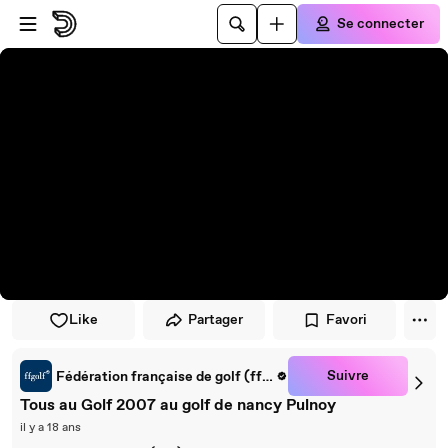
Passer au player
Passer au contenu principal
Se connecter
Like
Partager
Favori
Suivre
Fédération française de golf (ffgolf)
Tous au Golf 2007 au golf de nancy Pulnoy
il y a 18 ans