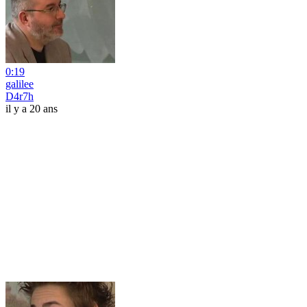
0:19
galilee
D4r7h
il y a 20 ans