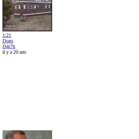
1:21
Dogs
D4r7h
il y a 20 ans