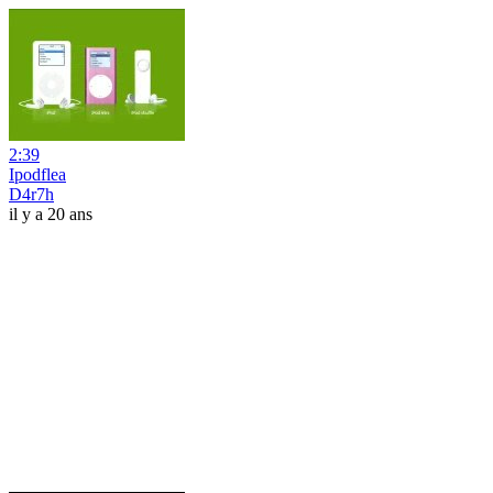
2:39
Ipodflea
D4r7h
il y a 20 ans