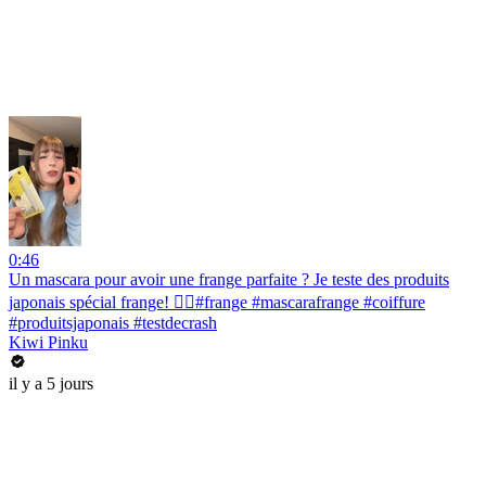
0:46
Un mascara pour avoir une frange parfaite ? Je teste des produits
japonais spécial frange! 💇‍♀️#frange #mascarafrange #coiffure
#produitsjaponais #testdecrash
Kiwi Pinku
il y a 5 jours