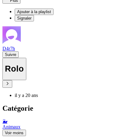
Plus
Ajouter à la playlist
Signaler
D4r7h
Suivre
Rolo
il y a 20 ans
Catégorie
🐳
Animaux
Voir moins