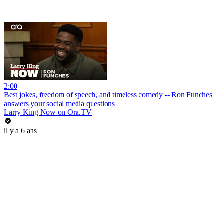
2:00
Best jokes, freedom of speech, and timeless comedy -- Ron Funches
answers your social media questions
Larry King Now on Ora.TV
il y a 6 ans