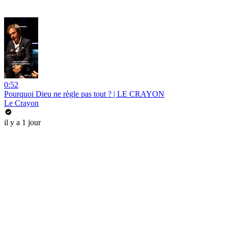
0:52
Pourquoi Dieu ne règle pas tout ? | LE CRAYON
Le Crayon
il y a 1 jour