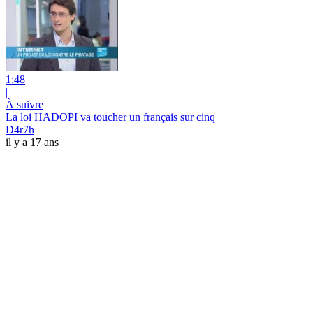
1:48
|
À suivre
La loi HADOPI va toucher un français sur cinq
D4r7h
il y a 17 ans