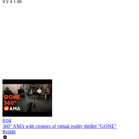
il y a 1 an
8:04
360° AMA with creators of virtual reality thriller "GONE"
Reddit