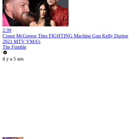
2:39
Conor McGregor Tries FIGHTING Machine Gun Kelly During
2021 MTV VMA’s
The Fumble
il y a 5 ans