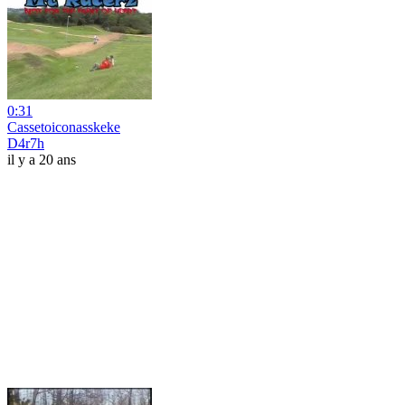
0:31
Cassetoiconasskeke
D4r7h
il y a 20 ans