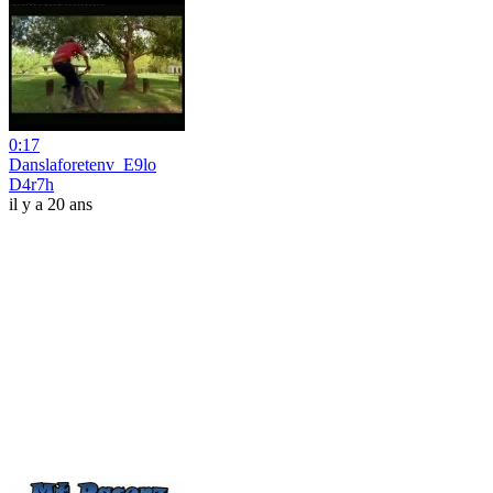
0:17
Danslaforetenv_E9lo
D4r7h
il y a 20 ans