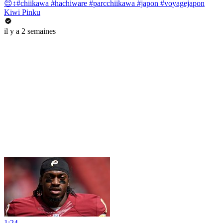
😌↕️#chiikawa #hachiware #parcchiikawa #japon #voyagejapon
Kiwi Pinku
il y a 2 semaines
1:24