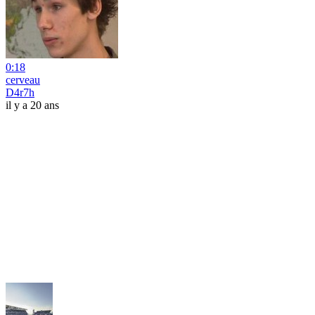
0:18
cerveau
D4r7h
il y a 20 ans