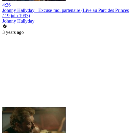
4:26
Johnny Hallyday - Excuse-moi partenaire (Live au Parc des Princes
/ 19 juin 1993)
Johnny Hallyday
3 years ago