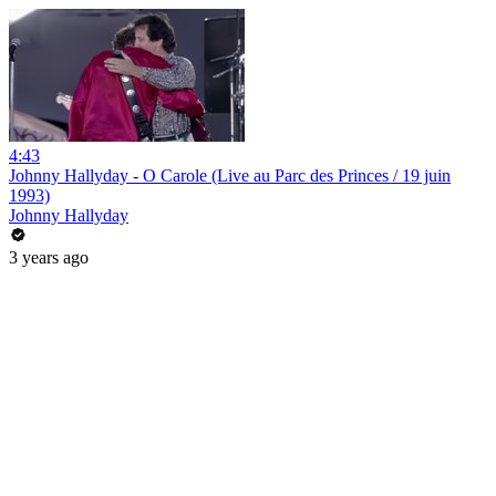
4:43
Johnny Hallyday - O Carole (Live au Parc des Princes / 19 juin
1993)
Johnny Hallyday
3 years ago