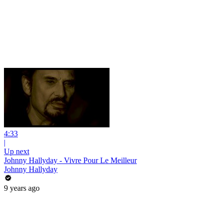
4:33
|
Up next
Johnny Hallyday - Vivre Pour Le Meilleur
Johnny Hallyday
9 years ago