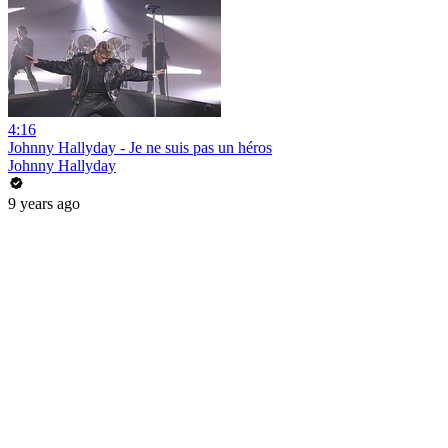
4:16
Johnny Hallyday - Je ne suis pas un héros
Johnny Hallyday
9 years ago