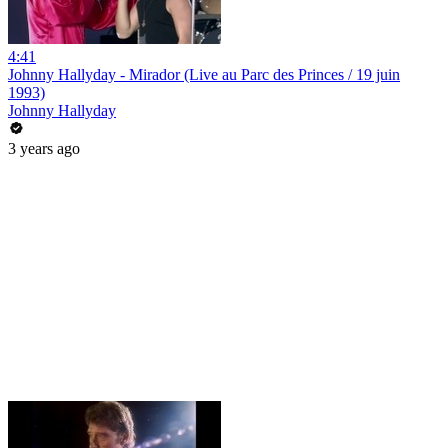
4:41
Johnny Hallyday - Mirador (Live au Parc des Princes / 19 juin
1993)
Johnny Hallyday
3 years ago