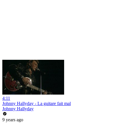
4:11
Johnny Hallyday - La guitare fait mal
Johnny Hallyday
9 years ago