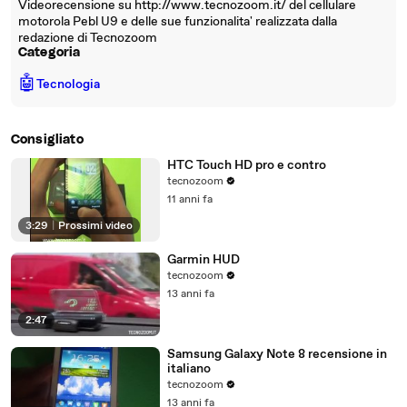
Videorecensione su http://www.tecnozoom.it/ del cellulare
motorola Pebl U9 e delle sue funzionalita' realizzata dalla
redazione di Tecnozoom
Categoria
🤖
Tecnologia
Consigliato
HTC Touch HD pro e contro
tecnozoom
11 anni fa
3:29
|
Prossimi video
Garmin HUD
tecnozoom
13 anni fa
2:47
Samsung Galaxy Note 8 recensione in
italiano
tecnozoom
13 anni fa