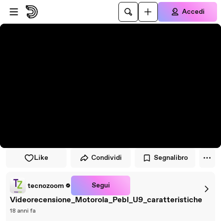
Vai al lettore
Passa al contenuto principale
Accedi
Like
Condividi
Segnalibro
Segui
tecnozoom
Videorecensione_Motorola_Pebl_U9_caratteristiche
18 anni fa