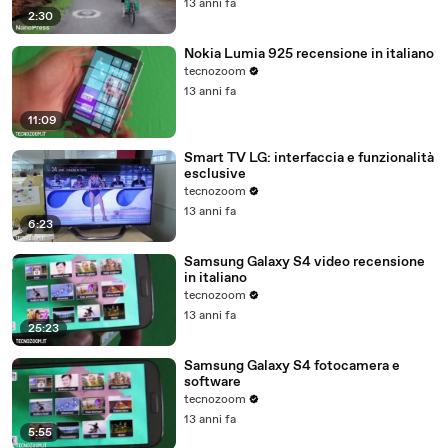
13 anni fa
2:30
Nokia Lumia 925 recensione in italiano
tecnozoom
13 anni fa
11:09
Smart TV LG: interfaccia e funzionalità
esclusive
tecnozoom
13 anni fa
6:23
Samsung Galaxy S4 video recensione
in italiano
tecnozoom
13 anni fa
25:23
Samsung Galaxy S4 fotocamera e
software
tecnozoom
13 anni fa
5:55