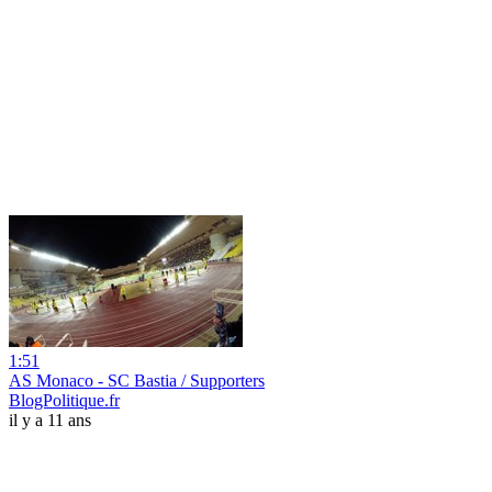
1:51
AS Monaco - SC Bastia / Supporters
BlogPolitique.fr
il y a 11 ans