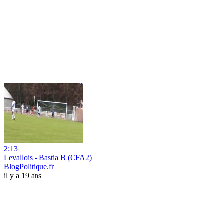
2:13
Levallois - Bastia B (CFA2)
BlogPolitique.fr
il y a 19 ans