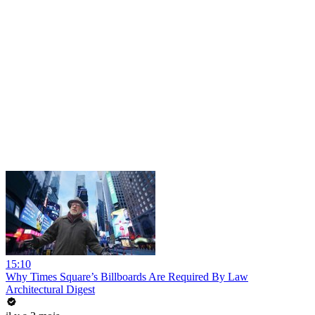
15:10
Why Times Square’s Billboards Are Required By Law
Architectural Digest