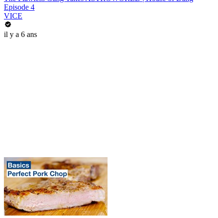
Episode 4
VICE
il y a 6 ans