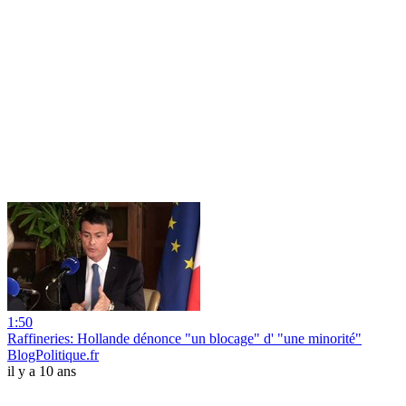
1:50
Raffineries: Hollande dénonce "un blocage" d' "une minorité"
BlogPolitique.fr
il y a 10 ans