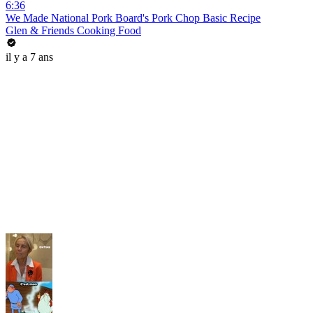
6:36
We Made National Pork Board's Pork Chop Basic Recipe
Glen & Friends Cooking Food
il y a 7 ans