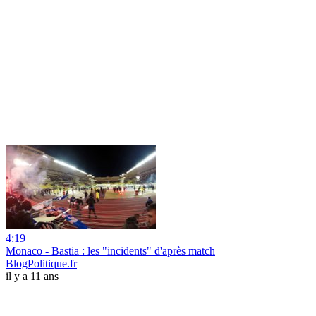
4:19
Monaco - Bastia : les "incidents" d'après match
BlogPolitique.fr
il y a 11 ans