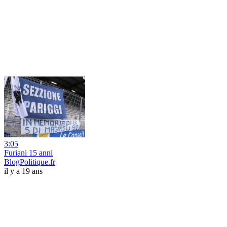
3:05
Furiani 15 anni
BlogPolitique.fr
il y a 19 ans