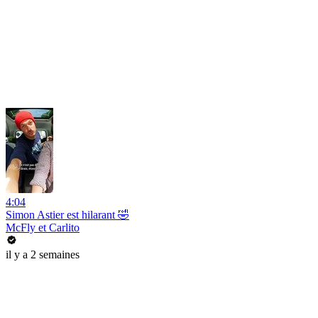
4:04
Simon Astier est hilarant 🤣
McFly et Carlito
il y a 2 semaines