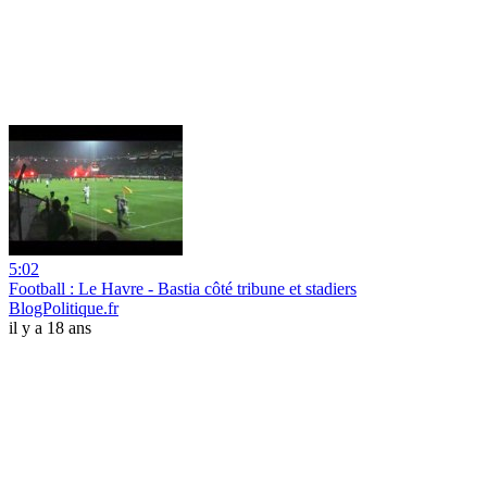
5:02
Football : Le Havre - Bastia côté tribune et stadiers
BlogPolitique.fr
il y a 18 ans