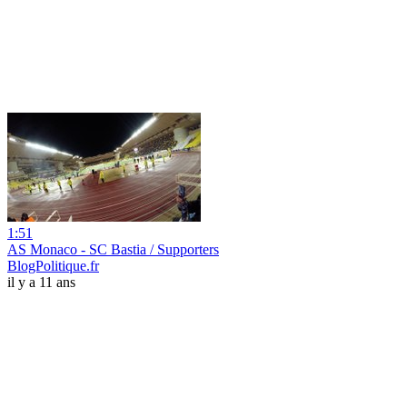
1:51
AS Monaco - SC Bastia / Supporters
BlogPolitique.fr
il y a 11 ans