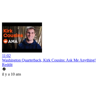
11:02
Washington Quarterback, Kirk Cousins: Ask Me Anything!
Reddit
il y a 10 ans