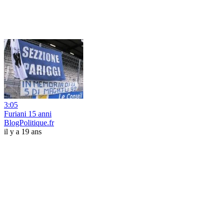
3:05
Furiani 15 anni
BlogPolitique.fr
il y a 19 ans