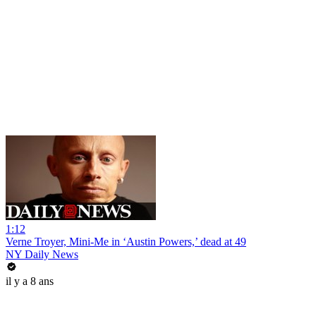
1:12
Verne Troyer, Mini-Me in ‘Austin Powers,’ dead at 49
NY Daily News
il y a 8 ans