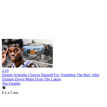
2:19
Dennis Schröder Clowns Himself For ‘Fumbling The Bag’ After
Turning Down $84m From The Lakers
The Fumble
il y a 5 ans