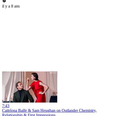
il y a 8 ans
7:43
Caitríona Balfe & Sam Heughan on Outlander Chemistry,
Relationship & First Impressions