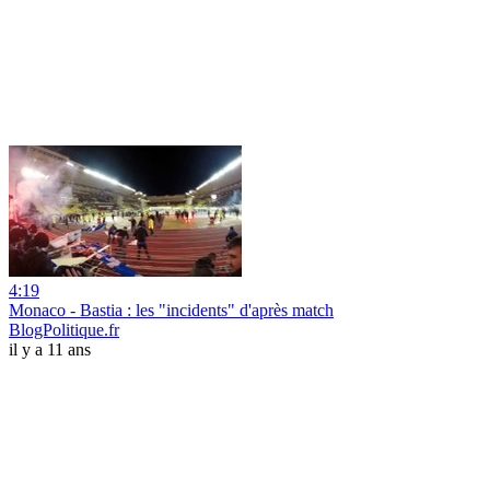
4:19
Monaco - Bastia : les "incidents" d'après match
BlogPolitique.fr
il y a 11 ans