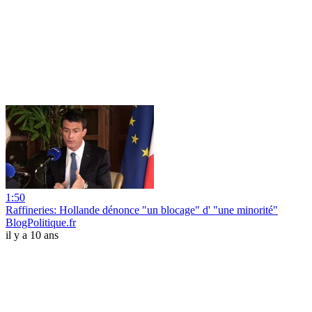
1:50
Raffineries: Hollande dénonce "un blocage" d' "une minorité"
BlogPolitique.fr
il y a 10 ans