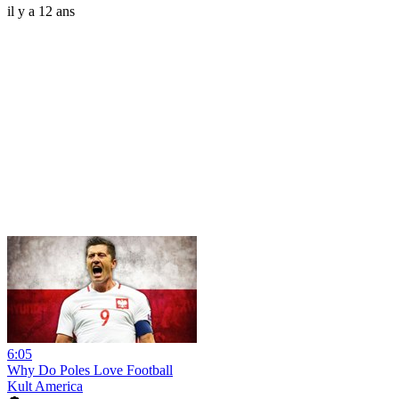
il y a 12 ans
6:05
Why Do Poles Love Football
Kult America