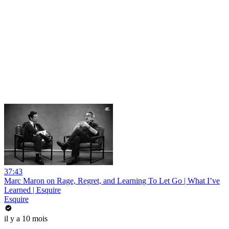
37:43
Marc Maron on Rage, Regret, and Learning To Let Go | What I’ve
Learned | Esquire
Esquire
il y a 10 mois