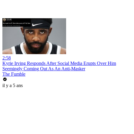
2:58
Kyrie Irving Responds After Social Media Erupts Over Him
Seemingly Coming Out As An Anti-Masker
The Fumble
il y a 5 ans