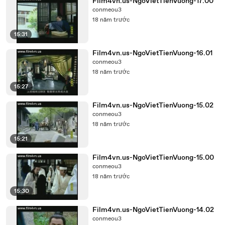
Film4vn.us-NgoVietTienVuong-17.00
conmeou3
18 năm trước
15:31
Film4vn.us-NgoVietTienVuong-16.01
conmeou3
18 năm trước
15:27
Film4vn.us-NgoVietTienVuong-15.02
conmeou3
18 năm trước
15:21
Film4vn.us-NgoVietTienVuong-15.00
conmeou3
18 năm trước
15:30
Film4vn.us-NgoVietTienVuong-14.02
conmeou3