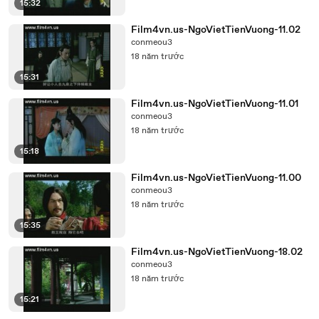
15:32
Film4vn.us-NgoVietTienVuong-11.02
conmeou3
18 năm trước
15:31
Film4vn.us-NgoVietTienVuong-11.01
conmeou3
18 năm trước
15:18
Film4vn.us-NgoVietTienVuong-11.00
conmeou3
18 năm trước
15:35
Film4vn.us-NgoVietTienVuong-18.02
conmeou3
18 năm trước
15:21