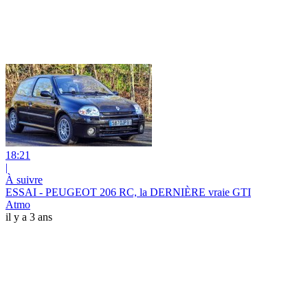
18:21
|
À suivre
ESSAI - PEUGEOT 206 RC, la DERNIÈRE vraie GTI
Atmo
il y a 3 ans