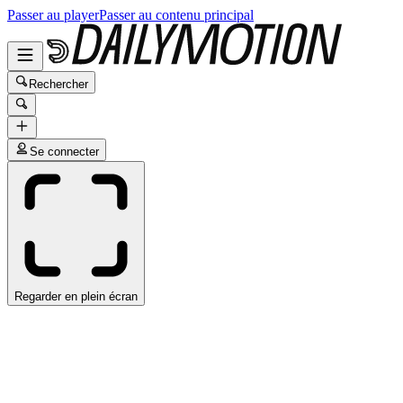
Passer au player
Passer au contenu principal
Rechercher
Se connecter
Regarder en plein écran