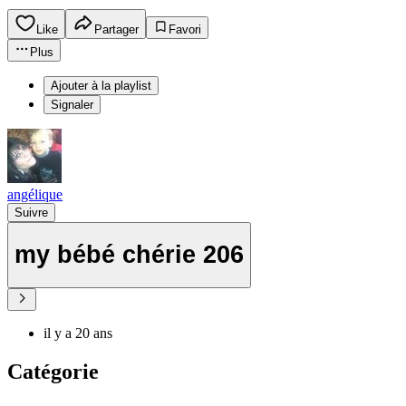
Like
Partager
Favori
Plus
Ajouter à la playlist
Signaler
angélique
Suivre
my bébé chérie 206
il y a 20 ans
Catégorie