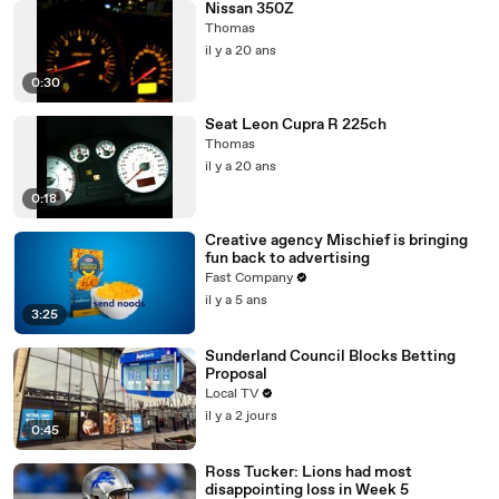
Nissan 350Z
Thomas
il y a 20 ans
0:30
Seat Leon Cupra R 225ch
Thomas
il y a 20 ans
0:18
Creative agency Mischief is bringing
fun back to advertising
Fast Company
il y a 5 ans
3:25
Sunderland Council Blocks Betting
Proposal
Local TV
il y a 2 jours
0:45
Ross Tucker: Lions had most
disappointing loss in Week 5