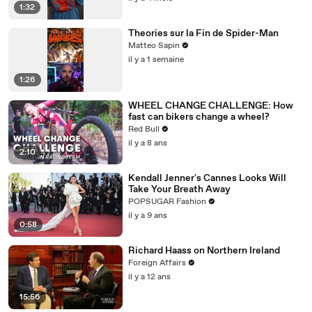
1:32
Theories sur la Fin de Spider-Man
Matteo Sapin
il y a 1 semaine
1:26
WHEEL CHANGE CHALLENGE: How
fast can bikers change a wheel?
Red Bull
il y a 8 ans
2:10
Kendall Jenner's Cannes Looks Will
Take Your Breath Away
POPSUGAR Fashion
il y a 9 ans
0:58
Richard Haass on Northern Ireland
Foreign Affairs
il y a 12 ans
15:56