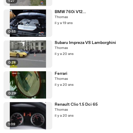
1:27
BMW 760i V12...
Thomas
il y a 19 ans
0:55
Subaru Impreza VS Lamborghini
Thomas
il y a 20 ans
0:28
Ferrari
Thomas
il y a 20 ans
0:29
Renault Clio 1.5 Dci 65
Thomas
il y a 20 ans
1:09