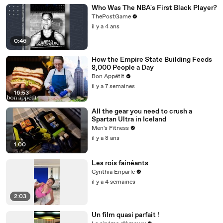
Who Was The NBA's First Black Player?
ThePostGame
il y a 4 ans
0:46
How the Empire State Building Feeds
8,000 People a Day
Bon Appétit
il y a 7 semaines
16:53
All the gear you need to crush a
Spartan Ultra in Iceland
Men's Fitness
il y a 8 ans
1:00
Les rois fainéants
Cynthia Enparle
il y a 4 semaines
2:03
Un film quasi parfait !