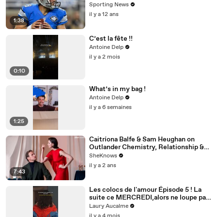
Sporting News
il y a 12 ans
1:38
C’est la fête !!
Antoine Delp
il y a 2 mois
0:10
What’s in my bag !
Antoine Delp
il y a 6 semaines
1:25
Caitríona Balfe & Sam Heughan on
Outlander Chemistry, Relationship &
First Impressions
SheKnows
il y a 2 ans
7:43
Les colocs de l'amour Épisode 5 ! La
suite ce MERCREDI,alors ne loupe pas
ça! Épisode 5/8 pour la saison 2
Laury Aucalme
il y a 4 mois