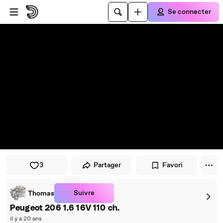
Passer au player
Passer au contenu principal
Se connecter
3
Partager
Favori
Suivre
Thomas
Peugeot 206 1.6 16V 110 ch.
il y a 20 ans