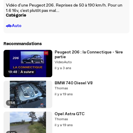
Vidéo d'une Peugeot 206. Reprises de 50 à 190 km/h. Pour un
1.6 16v, c'est plutôt pas mal...
Catégorie
🚗
Auto
Recommandations
Peugeot 206 : la Connectique - 1ère
partie
VideoAuto
il y a 3 ans
19:48
|
À suivre
BMW 740 Diesel V8
Thomas
il y a 19 ans
1:56
Opel Astra GTC
Thomas
il y a 19 ans