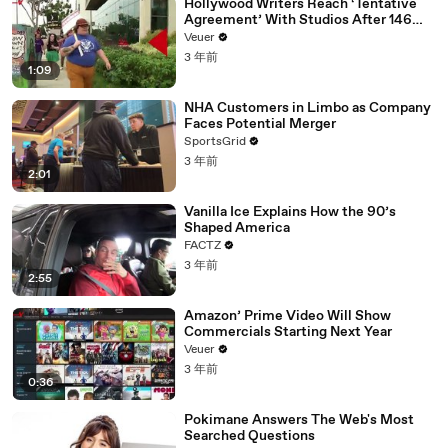
Hollywood Writers Reach ‘Tentative
Agreement’ With Studios After 146
Day Strike
Veuer
3 年前
1:09
NHA Customers in Limbo as Company
Faces Potential Merger
SportsGrid
3 年前
2:01
Vanilla Ice Explains How the 90’s
Shaped America
FACTZ
3 年前
2:55
Amazon’ Prime Video Will Show
Commercials Starting Next Year
Veuer
3 年前
0:36
Pokimane Answers The Web's Most
Searched Questions