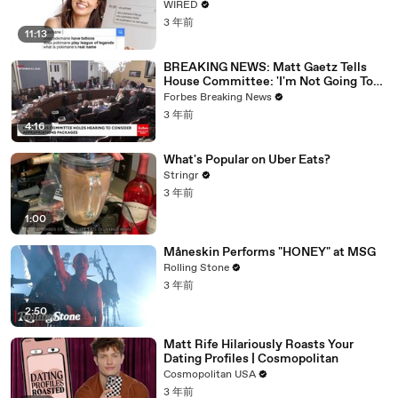
WIRED
3 年前
11:13
BREAKING NEWS: Matt Gaetz Tells
House Committee: 'I'm Not Going To
Vote For A Continuing Resolution'
Forbes Breaking News
3 年前
4:16
What's Popular on Uber Eats?
Stringr
3 年前
1:00
Måneskin Performs "HONEY" at MSG
Rolling Stone
3 年前
2:50
Matt Rife Hilariously Roasts Your
Dating Profiles | Cosmopolitan
Cosmopolitan USA
3 年前