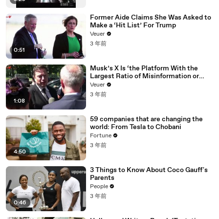
Former Aide Claims She Was Asked to
Make a ‘Hit List’ For Trump
Veuer
3 年前
0:51
Musk’s X Is ‘the Platform With the
Largest Ratio of Misinformation or
Disinformation’ Amongst All Social
Veuer
Media Platforms
3 年前
1:08
59 companies that are changing the
world: From Tesla to Chobani
Fortune
3 年前
4:50
3 Things to Know About Coco Gauff's
Parents
People
3 年前
0:46