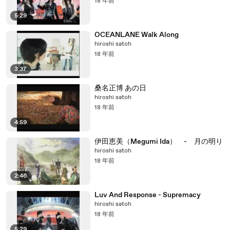
18 年前
5:29
OCEANLANE Walk Along
hiroshi satoh
18 年前
3:37
桑名正博 あの日
hiroshi satoh
18 年前
4:59
伊田恵美（Megumi Ida） - 月の明り
hiroshi satoh
18 年前
2:46
Luv And Response - Supremacy
hiroshi satoh
18 年前
5:29