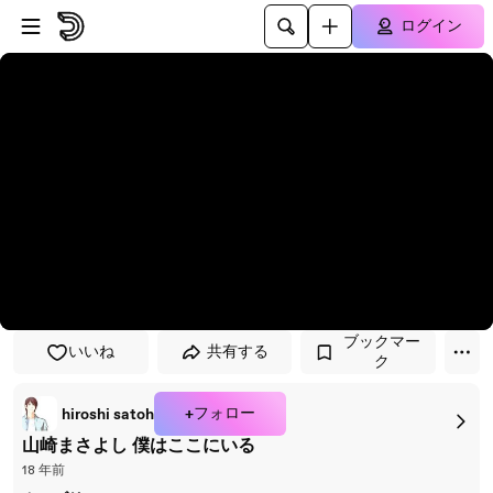
プレイヤーにスキップ
メインコンテンツにスキップ
ログイン
ブックマー
いいね
共有する
ク
+フォロー
hiroshi satoh
山崎まさよし 僕はここにいる
18 年前