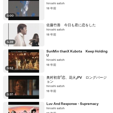
hiroshi satoh
18 年前
5:00
佐藤竹善 今日も君に恋をした
hiroshi satoh
18 年前
5:39
SunMin thanX Kubota Keep Holding
U
hiroshi satoh
18 年前
5:52
奥村初音「恋、花火」PV ロングバージ
ョン
hiroshi satoh
18 年前
5:37
Luv And Response - Supremacy
hiroshi satoh