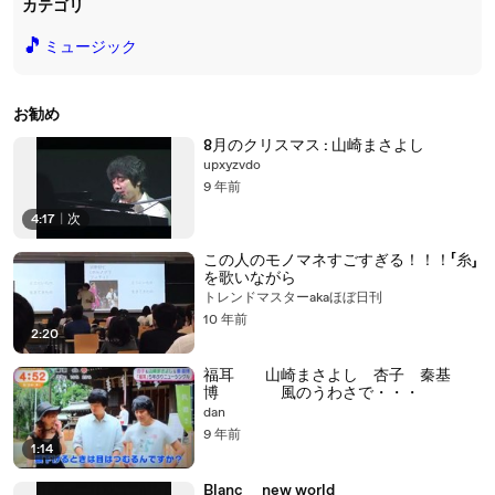
カテゴリ
🎵
ミュージック
お勧め
8月のクリスマス : 山崎まさよし
upxyzvdo
9 年前
4:17
|
次
この人のモノマネすごすぎる！！！「糸」
を歌いながら
トレンドマスターakaほぼ日刊
10 年前
2:20
福耳 山崎まさよし 杏子 秦基
博 風のうわさで・・・
dan
9 年前
1:14
Blanc new world