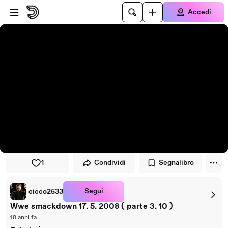
Vai al lettore
Passa al contenuto principale
Accedi
1
Condividi
Segnalibro
Segui
cicco2533
Wwe smackdown 17. 5. 2008 ( parte 3. 10 )
18 anni fa