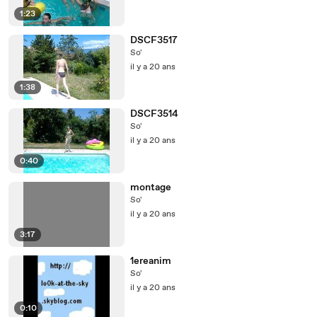
1:23
DSCF3517
So'
il y a 20 ans
1:38
DSCF3514
So'
il y a 20 ans
0:40
montage
So'
il y a 20 ans
3:17
1ereanim
So'
il y a 20 ans
0:10