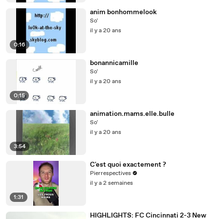
anim bonhommelook
So'
il y a 20 ans
0:16
bonannicamille
So'
il y a 20 ans
0:15
animation.mams.elle.bulle
So'
il y a 20 ans
3:54
C'est quoi exactement ?
Pierrespectives
il y a 2 semaines
1:31
HIGHLIGHTS: FC Cincinnati 2-3 New