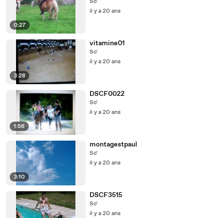
So'
il y a 20 ans
0:27
vitamine01
So'
il y a 20 ans
3:28
DSCF0022
So'
il y a 20 ans
1:56
montagestpaul
So'
il y a 20 ans
3:10
DSCF3515
So'
il y a 20 ans