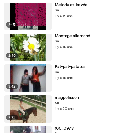
Melody et Jatzée
So'
il y a 19 ans
2:15
Montage allemand
So'
il y a 19 ans
2:40
Pat-pat-patates
So'
il y a 19 ans
3:42
magpolisson
So'
il y a 20 ans
2:23
100_0973