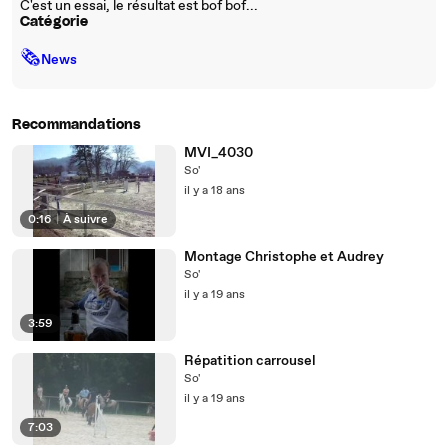
C'est un essai, le résultat est bof bof...
Catégorie
🗞
News
Recommandations
MVI_4030
So'
il y a 18 ans
0:16
|
À suivre
Montage Christophe et Audrey
So'
il y a 19 ans
3:59
Répatition carrousel
So'
il y a 19 ans
7:03