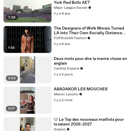
York Red Bulls AET
Major League Soccer
il y a 9 ans
7:29
The Designers of Wolk Morais Turned
LA Into Their Own Socially Distanced
Runway
POPSUGAR Fashion
il y a 6 ans
1:55
Deux mots pour dire la meme chose en
anglais
Cynthia Enparle
il y a 5 jours
0:53
ABADAKOR LES MOUCHES
Manon Leculnu
il y a 2 mois
0:17
👕 Le Top des nouveaux maillots pour
la saison 2026-2027
Scipion