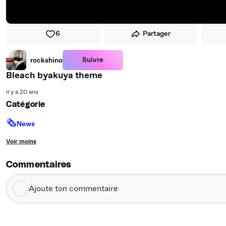
6
Partager
Suivre
rockshino
Bleach byakuya theme
il y a 20 ans
Catégorie
🗞
News
Voir moins
Commentaires
Ajoute
ton
commentaire