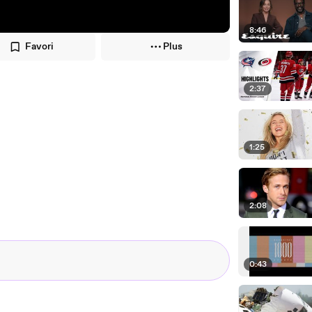
8:46
Favori
Plus
2:37
1:25
2:08
0:43