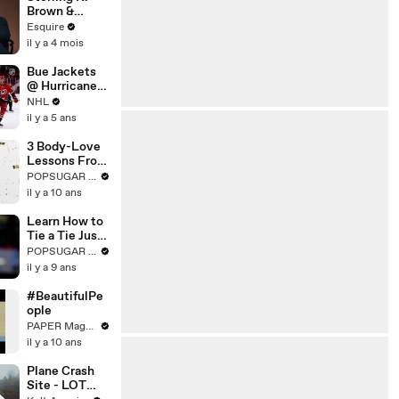
Brown &
Julianne
Esquire
Nicholson on
il y a 4 mois
Meryl Streep
& Meeting
Bue Jackets
Obama |
@ Hurricanes
Inquiring
5/1/21 | NHL
NHL
Minds |
Highlights
il y a 5 ans
Esquire
3 Body-Love
Lessons From
Iskra
POPSUGAR Fashion
Lawrence
il y a 10 ans
Learn How to
Tie a Tie Just
Like That
POPSUGAR Fashion
il y a 9 ans
#BeautifulPe
ople
PAPER Magazine
il y a 10 ans
Plane Crash
Site - LOT