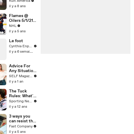
Flight 7 [Kult
Kult America
America]
il y a 8 ans
Flames @
Oilers 5/1/21 |
NHL
NHL
Highlights
il y a 5 ans
Le foot
Cynthia Enparle
il y a 6 semaines
Advice For
Any Situation
With "The
SELF Magazine
Map That
il y a 1 an
Leads to You"
Cast
The Tuck
Rules: What's
wrong with
Sporting News
the Patriots?
il y a 12 ans
Everything
3 ways you
can resist the
urge to
Fast Company
multitask
il y a 5 ans