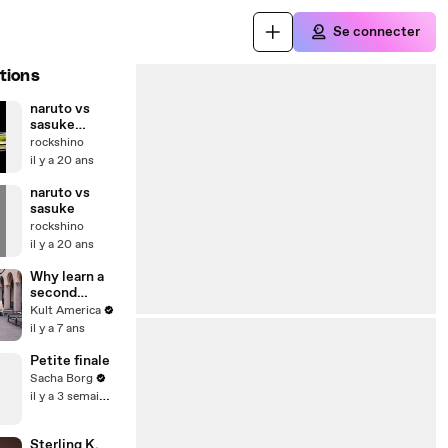
Se connecter
tions
naruto vs
sasuke
améliorée
rockshino
il y a 20 ans
naruto vs
sasuke
rockshino
il y a 20 ans
Why learn a
second
language?
Kult America
[Kult
il y a 7 ans
America]
Petite finale
Sacha Borg
il y a 3 semaines
Sterling K.