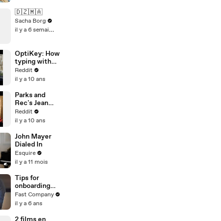
🇩🇿🇲🇦
Sacha Borg
il y a 6 semaines
OptiKey: How
typing with
eyesight
Reddit
could impact
il y a 10 ans
millions of
lives
Parks and
Rec's Jean
Ralphio, Ben
Reddit
Schwartz: Ask
il y a 10 ans
Me Anything!
John Mayer
Dialed In
Esquire
il y a 11 mois
Tips for
onboarding
remote
Fast Company
employees
il y a 6 ans
2 films en