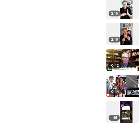
2:15
2:18
0:42
0:44
1:15