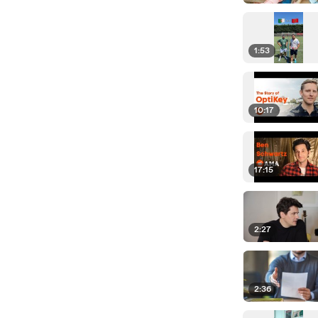
1:53
10:17
17:15
2:27
2:36