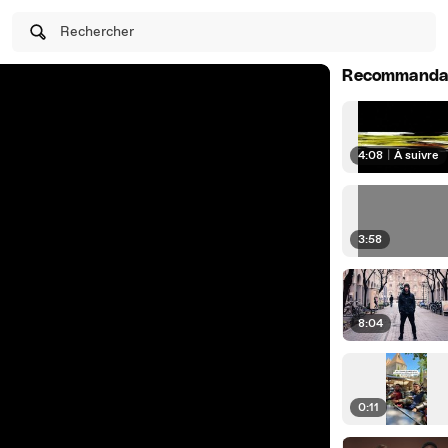
Rechercher
Recommanda
4:08
|
À suivre
3:58
8:04
0:11