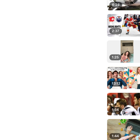
6:28
2:37
1:25
13:12
1:54
1:44