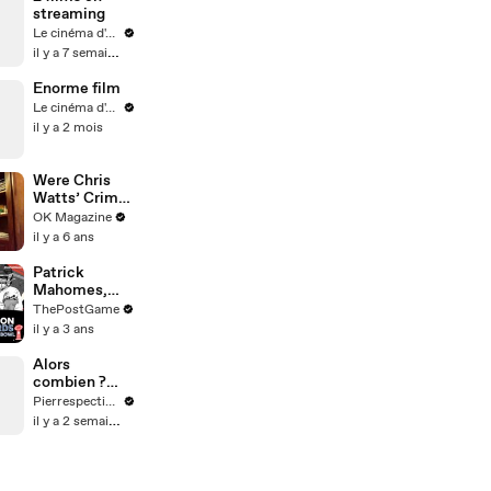
streaming
Le cinéma d'Amaury
il y a 7 semaines
Enorme film
Le cinéma d'Amaury
il y a 2 mois
Were Chris
Watts’ Crimes
Premeditated
OK Magazine
? Expert On
il y a 6 ans
‘Dr. Oz’
Weighs In
Patrick
Mahomes,
Travis Kelce
ThePostGame
And Chiefs
il y a 3 ans
Rock Strong
Style Game
Alors
To Super Bowl
combien ?
LVII
Quiz
Pierrespectives
littérature 📚
il y a 2 semaines