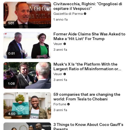
Civitavecchia, Righini: "Orgogliosi di
ospitare il Vespucci"
Gazzetta di Parma
1 anno fa
1:01
Former Aide Claims She Was Asked to
Make a ‘Hit List’ For Trump
Veuer
3 anni fa
0:51
Musk’s X Is ‘the Platform With the
Largest Ratio of Misinformation or
Disinformation’ Amongst All Social
Veuer
Media Platforms
3 anni fa
1:08
59 companies that are changing the
world: From Tesla to Chobani
Fortune
3 anni fa
4:50
3 Things to Know About Coco Gauff's
Parents