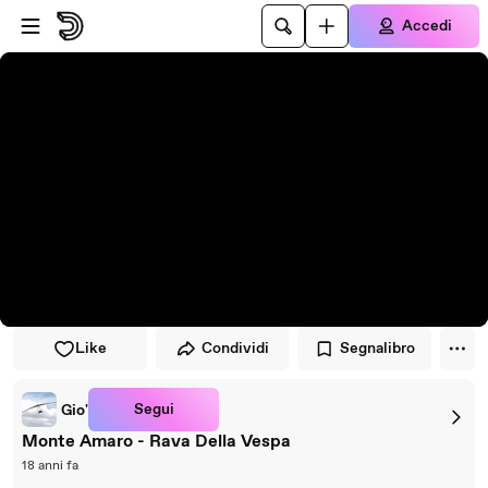
Vai al lettore
Passa al contenuto principale
Accedi
Like
Condividi
Segnalibro
Segui
Gio'
Monte Amaro - Rava Della Vespa
18 anni fa