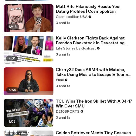
Matt Rife Hilariously Roasts Your
Dating Profiles | Cosmopolitan
Cosmopolitan USA
3 anni fa
12:13
Kelly Clarkson Fights Back Against
Brandon Blackstock In Devastating
Divorce Battle
Life Stories By Goalcast
3 anni fa
7:01
Chxrry22 Does ASMR with Matcha,
Talks Using Music to Escape & Touring
with The Weeknd
Fuse
3 anni fa
6:59
TCU Wins The Iron Skillet With A 34-17
Win Over SMU
D210SPORTS
3 anni fa
1:08
Golden Retriever Meets Tiny Rescues