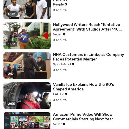
People
3 anni fa
0:46
Hollywood Writers Reach ‘Tentative
Agreement’ With Studios After 146
Day Strike
Veuer
3 anni fa
1:09
NHA Customers in Limbo as Company
Faces Potential Merger
SportsGrid
3 anni fa
2:01
Vanilla Ice Explains How the 90’s
Shaped America
FACTZ
3 anni fa
2:55
Amazon’ Prime Video Will Show
Commercials Starting Next Year
Veuer