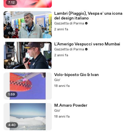
7:12
Lambri (Piaggio), Vespa e' una icona
del design italiano
Gazzetta di Parma
2 anni fa
0:52
L'Amerigo Vespucci verso Mumbai
Gazzetta di Parma
2 anni fa
1:18
Volo-biposto Gio & Ivan
Gio'
18 anni fa
1:59
M.Amaro Powder
Gio'
18 anni fa
4:40