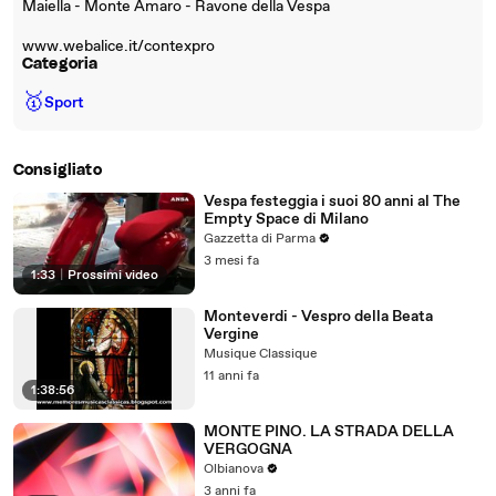
Maiella - Monte Amaro - Ravone della Vespa
www.webalice.it/contexpro
Categoria
🥇
Sport
Consigliato
Vespa festeggia i suoi 80 anni al The
Empty Space di Milano
Gazzetta di Parma
3 mesi fa
1:33
|
Prossimi video
Monteverdi - Vespro della Beata
Vergine
Musique Classique
11 anni fa
1:38:56
MONTE PINO. LA STRADA DELLA
VERGOGNA
Olbianova
3 anni fa