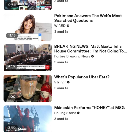
3 anni fa
0:36
Pokimane Answers The Web's Most
Searched Questions
WIRED
3 anni fa
11:13
BREAKING NEWS: Matt Gaetz Tells
House Committee: 'I'm Not Going To
Vote For A Continuing Resolution'
Forbes Breaking News
3 anni fa
4:16
What's Popular on Uber Eats?
Stringr
3 anni fa
1:00
Måneskin Performs "HONEY" at MSG
Rolling Stone
3 anni fa
2:50