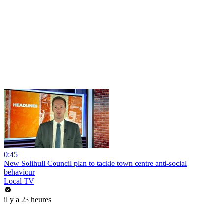
0:45
New Solihull Council plan to tackle town centre anti-social
behaviour
Local TV
il y a 23 heures