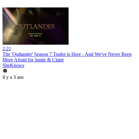
2:21
The 'Outlander' Season 7 Trailer is Here - And We've Never Been
More Afraid for Jamie & Claire
SheKnows
il y a 3 ans