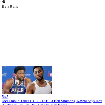
il y a 9 ans
5:45
Joel Embiid Takes HUGE JAB At Ben Simmons, Kawhi Says He's