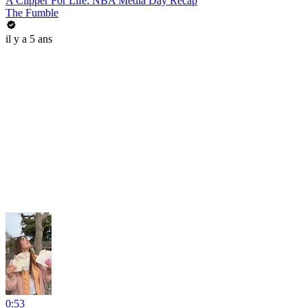
A Clipper For Life: NBA Media Day Recap
The Fumble
il y a 5 ans
0:53