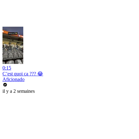
0:15
C’est quoi ça ??? 😂
Aficionado
il y a 2 semaines