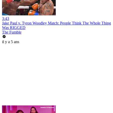
3:43
Jake Paul v. Tyron Woodley Match: People Think The Whole Thing
Was RIGGED
The Fumble
il y a 5 ans