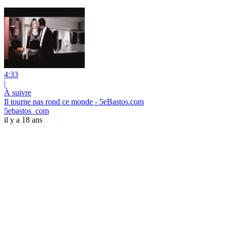
4:33
|
À suivre
Il tourne pas rond ce monde - 5eBastos.com
5ebastos_com
il y a 18 ans