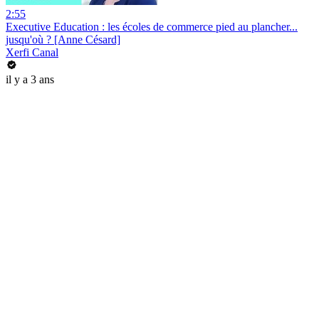
2:55
Executive Education : les écoles de commerce pied au plancher...
jusqu'où ? [Anne Césard]
Xerfi Canal
il y a 3 ans