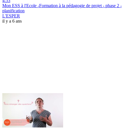
4:53
Mon ESS à l'Ecole -Formation à la pédagogie de projet - phase 2 -
planification
L'ESPER
il y a 6 ans