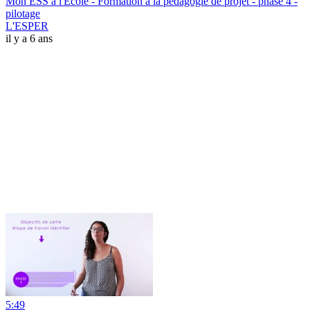
Mon ESS à l'Ecole - Formation à la pédagogie de projet - phase 4 -
pilotage
L'ESPER
il y a 6 ans
5:49