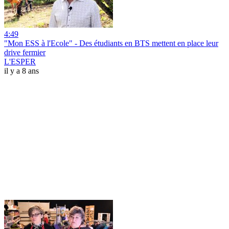
4:49
"Mon ESS à l'Ecole" - Des étudiants en BTS mettent en place leur
drive fermier
L'ESPER
il y a 8 ans