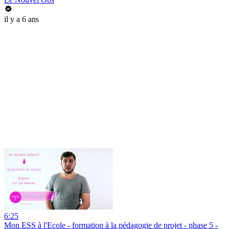
il y a 6 ans
6:25
Mon ESS à l'Ecole - formation à la pédagogie de projet - phase 5 -