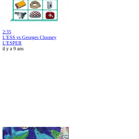
2:35
L'ESS vs Georges Clooney
L'ESPER
il y a 9 ans